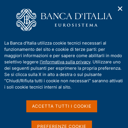
✕
H
A
o
C
p
m
e
r
e
r
i
p
c
Home
/
Media
/
Notizie
/
m
a
a
Comunicazione delle stime dei costi e delle perdite annuali
e
g
n
aggregati causati da gravi incidenti ICT
I
La Banca d'Italia utilizza cookie tecnici necessari al
n
e
e
n
funzionamento del sito e cookie di terze parti: per
u
l
d
f
maggiori informazioni e per sapere come abilitarli in modo
i
s
22 MAGGIO 2026
o
selettivo leggere
l'informativa sulla privacy
. Utilizzare uno
n
i
r
Comunicazione delle stime
dei seguenti pulsanti per esprimere la propria preferenza.
a
t
m
Se si clicca sulla X in alto a destra o sul pulsante
v
o
dei costi e delle perdite
i
a
“Chiudi/Rifiuta tutti i cookie non necessari” saranno attivati
g
t
i soli cookie tecnici interni al sito.
annuali aggregati causati
a
i
z
da gravi incidenti ICT
v
i
a
o
ACCETTA TUTTI I COOKIE
n
s
e
u
Condividi
S
i
PREFERENZE COOKIE