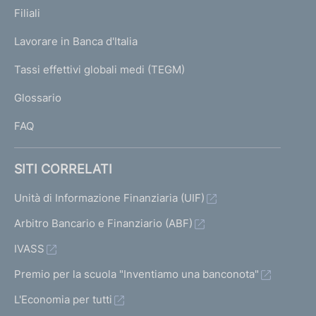
K
Filiali
a
U
g
Lavorare in Banca d'Italia
T
e
I
Tassi effettivi globali medi (TEGM)
)
L
Glossario
I
FAQ
SITI CORRELATI
Unità di Informazione Finanziaria (UIF)
Arbitro Bancario e Finanziario (ABF)
IVASS
Premio per la scuola "Inventiamo una banconota"
L'Economia per tutti