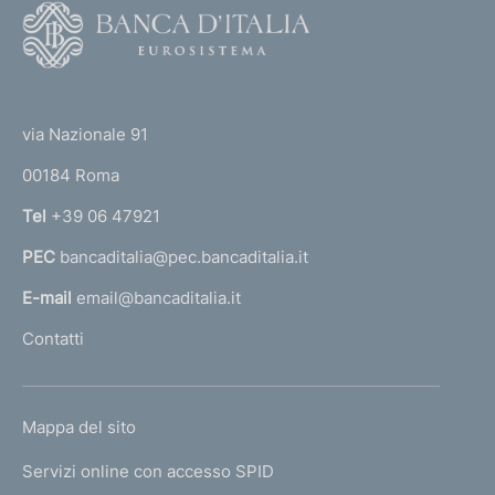
F
o
o
(
t
t
e
via Nazionale 91
o
r
00184 Roma
r
n
Tel
+39 06 47921
a
PEC
bancaditalia@pec.bancaditalia.it
a
l
E-mail
email@bancaditalia.it
l
Contatti
'
h
o
L
Mappa del sito
m
I
e
Servizi online con accesso SPID
N
p