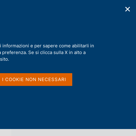
✕
cazioni
Statistiche
Media
|
IT
C
e
r
c
vigilanza diretta
a
i informazioni e per sapere come abilitarli in
n
preferenza. Se si clicca sulla X in alto a
e
l
sito.
Vai al livello superiore 
NOTIZIE
s
i
t
I I COOKIE NON NECESSARI
o