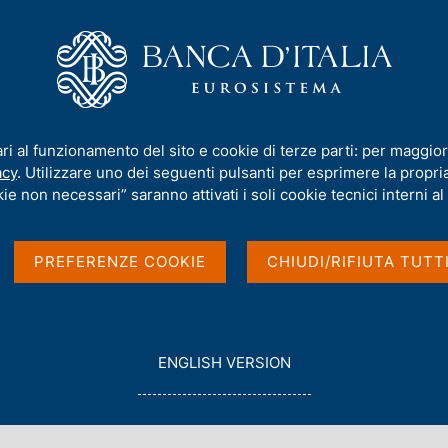
iamo
Compiti
Servizi al cittadino
Pubbli
one per l'individuazione degli intermediari inclusi nella selezione per la 
ari al funzionamento del sito e cookie di terze parti: per maggior
acy
. Utilizzare uno dei seguenti pulsanti per esprimere la propria 
ie non necessari” saranno attivati i soli cookie tecnici interni al 
odello di
PREFERENZE COOKIE
CHIUDI/RIFIUTA TUTT
dividuazione degli
ella selezione per la
G
ENGLISH VERSION
O
T
O