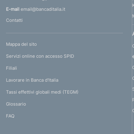
l
E-mail
email@bancaditalia.it
l
Contatti
'
h
o
L
Mappa del sito
m
I
e
Servizi online con accesso SPID
N
p
K
Filiali
a
U
g
Lavorare in Banca d'Italia
T
e
I
Tassi effettivi globali medi (TEGM)
)
L
Glossario
I
FAQ