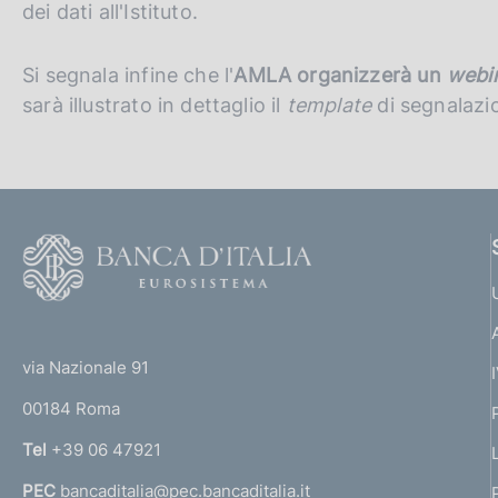
dei dati all'Istituto.
Si segnala infine che l'
AMLA organizzerà un
webi
sarà illustrato in dettaglio il
template
di segnalazi
F
o
o
(
t
t
e
via Nazionale 91
o
r
00184 Roma
r
n
Tel
+39 06 47921
a
PEC
bancaditalia@pec.bancaditalia.it
a