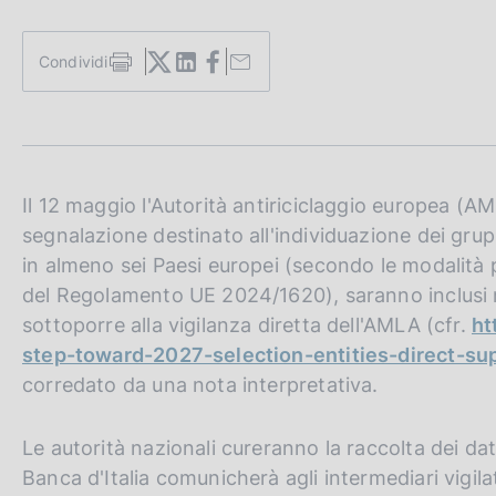
c
o
o
Condividi
S
k
t
i
a
e
m
:
p
a
l
Il 12 maggio l'Autorità antiriciclaggio europea (A
a
segnalazione destinato all'individuazione dei grup
p
in almeno sei Paesi europei (secondo le modalità pre
a
g
del Regolamento UE 2024/1620), saranno inclusi n
i
sottoporre alla vigilanza diretta dell'AMLA (cfr.
ht
n
step-toward-2027-selection-entities-direct-su
a
corredato da una nota interpretativa.
Le autorità nazionali cureranno la raccolta dei dat
Banca d'Italia comunicherà agli intermediari vigila