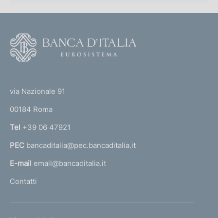
F
o
o
(
t
t
e
via Nazionale 91
o
r
00184 Roma
r
n
Tel
+39 06 47921
a
PEC
bancaditalia@pec.bancaditalia.it
a
l
E-mail
email@bancaditalia.it
l
Contatti
'
h
o