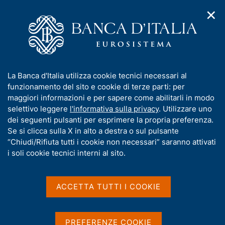
✕
H
A
o
C
p
m
e
r
e
r
i
p
c
Home
/
Media
/
Notizie
/
m
a
a
Accordo tra Banca d'Italia e Guardia di Finanza per la
e
g
n
cooperazione e lo scambio informativo per la protezione dalle
I
La Banca d'Italia utilizza cookie tecnici necessari al
n
e
e
minacce cyber
n
funzionamento del sito e cookie di terze parti: per
u
l
d
f
maggiori informazioni e per sapere come abilitarli in modo
i
s
o
selettivo leggere
l'informativa sulla privacy
. Utilizzare uno
n
i
26 MARZO 2026
r
dei seguenti pulsanti per esprimere la propria preferenza.
a
t
Accordo tra Banca d'Italia e
m
Se si clicca sulla X in alto a destra o sul pulsante
v
o
i
a
“Chiudi/Rifiuta tutti i cookie non necessari” saranno attivati
Guardia di Finanza per la
g
t
i soli cookie tecnici interni al sito.
a
i
cooperazione e lo scambio
z
v
i
informativo per la
a
o
ACCETTA TUTTI I COOKIE
n
s
protezione dalle minacce
e
u
cyber
i
PREFERENZE COOKIE