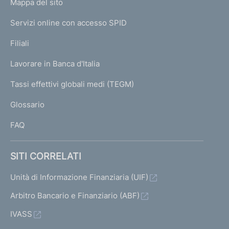
L
Mappa del sito
m
I
e
Servizi online con accesso SPID
N
p
K
Filiali
a
U
g
Lavorare in Banca d'Italia
T
e
I
Tassi effettivi globali medi (TEGM)
)
L
Glossario
I
FAQ
SITI CORRELATI
Unità di Informazione Finanziaria (UIF)
Arbitro Bancario e Finanziario (ABF)
IVASS