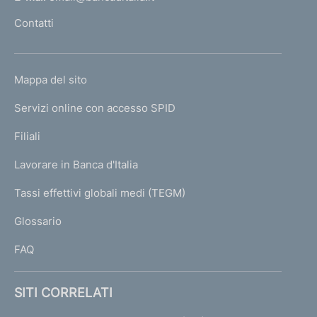
l
Contatti
'
h
o
L
Mappa del sito
m
I
e
Servizi online con accesso SPID
N
p
K
Filiali
a
U
g
Lavorare in Banca d'Italia
T
e
I
Tassi effettivi globali medi (TEGM)
)
L
Glossario
I
FAQ
SITI CORRELATI