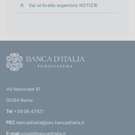
Vai al livello superiore 
NOTIZIE
F
o
o
(
t
t
e
via Nazionale 91
o
r
00184 Roma
r
n
Tel
+39 06 47921
a
PEC
bancaditalia@pec.bancaditalia.it
a
l
E-mail
email@bancaditalia.it