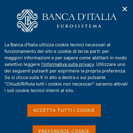
✕
H
A
o
C
p
m
e
r
e
r
i
p
c
Home
/
Media
/
Notizie
/
m
a
a
Accordo per la realizzazione di un Sistema dei Pagamenti
e
g
n
Istantanei nei Balcani Occidentali
I
La Banca d'Italia utilizza cookie tecnici necessari al
n
e
e
n
funzionamento del sito e cookie di terze parti: per
u
l
d
f
maggiori informazioni e per sapere come abilitarli in modo
i
s
10 GENNAIO 2025
o
selettivo leggere
l'informativa sulla privacy
. Utilizzare uno
n
i
r
Accordo per la
dei seguenti pulsanti per esprimere la propria preferenza.
a
t
m
Se si clicca sulla X in alto a destra o sul pulsante
v
o
realizzazione di un Sistema
i
a
“Chiudi/Rifiuta tutti i cookie non necessari” saranno attivati
g
t
i soli cookie tecnici interni al sito.
dei Pagamenti Istantanei
a
i
z
nei Balcani Occidentali
v
i
a
o
ACCETTA TUTTI I COOKIE
n
s
e
u
Condividi
S
i
PREFERENZE COOKIE