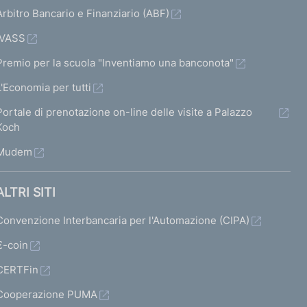
a
a
d
Arbitro Bancario e Finanziario (ABF)
a
s
s
o
s
IVASS
c
c
d
c
Premio per la scuola "Inventiamo una banconota"
h
h
i
h
L'Economia per tutti
e
e
s
e
Portale di prenotazione on-line delle visite a Palazzo
r
r
a
r
Koch
m
m
b
m
Mudem
a
a
i
a
t
t
l
t
ALTRI SITI
a
a
i
a
Convenzione Interbancaria per l'Automazione (CIPA)
7
8
t
s
€-coin
a
u
CERTFin
t
c
Cooperazione PUMA
o
c