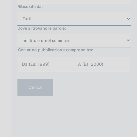
Rilasciato da:
Dove si trovano le parole:
Con anno pubblicazione
compreso tra:
a
a
n
n
n
n
o
o
i
f
n
i
Cerca
i
n
z
e
i
(
o
e
(
s
e
.
s
2
.
0
2
0
0
2