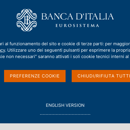
iamo
Compiti
Servizi al cittadino
Pubbli
ari al funzionamento del sito e cookie di terze parti: per maggior
acy
. Utilizzare uno dei seguenti pulsanti per esprimere la propria 
ie non necessari” saranno attivati i soli cookie tecnici interni al 
PREFERENZE COOKIE
CHIUDI/RIFIUTA TUTT
Italia e dagli altri membri del Direttorio.
G
ENGLISH VERSION
O
T
O