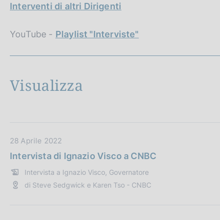
c
Interventi di altri Dirigenti
o
o
YouTube -
Playlist "Interviste"
k
i
e
:
Visualizza
T
u
t
t
i
D
28 Aprile 2022
a
Intervista di Ignazio Visco a CNBC
t
Intervista a Ignazio Visco, Governatore
a
di Steve Sedgwick e Karen Tso - CNBC
P
u
b