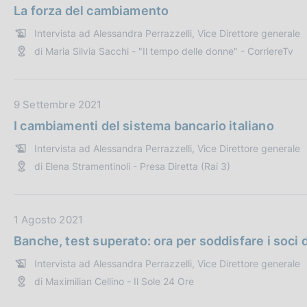
a
La forza del cambiamento
:
c
t
a
Intervista ad Alessandra Perrazzelli, Vice Direttore generale
a
z
di Maria Silvia Sacchi - "Il tempo delle donne" - CorriereTv
P
i
u
o
b
n
b
D
9 Settembre 2021
e
l
a
I cambiamenti del sistema bancario italiano
:
i
t
Intervista ad Alessandra Perrazzelli, Vice Direttore generale
c
a
di Elena Stramentinoli - Presa Diretta (Rai 3)
a
P
z
u
i
b
o
b
D
1 Agosto 2021
n
l
a
Banche, test superato: ora per soddisfare i soci 
e
i
t
Intervista ad Alessandra Perrazzelli, Vice Direttore generale
:
c
a
di Maximilian Cellino - Il Sole 24 Ore
a
P
z
u