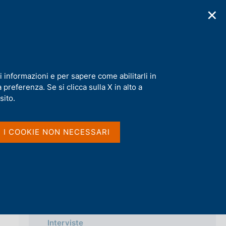
✕
cazioni
Statistiche
Media
|
IT
C
e
r
c
a
i informazioni e per sapere come abilitarli in
n
preferenza. Se si clicca sulla X in alto a
e
l
sito.
Vai al livello superiore 
MEDIA
s
i
t
Notizie
I I COOKIE NON NECESSARI
o
Comunicati Stampa
Approfondimenti
Comunicati stampa BCE
Interviste