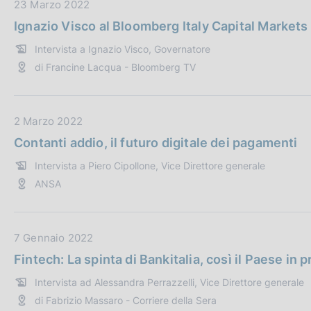
b
D
23 Marzo 2022
l
a
Ignazio Visco al Bloomberg Italy Capital Market
i
t
Intervista a Ignazio Visco, Governatore
c
a
di Francine Lacqua - Bloomberg TV
a
P
z
u
i
b
o
b
D
2 Marzo 2022
n
l
a
Contanti addio, il futuro digitale dei pagamenti
e
i
t
Intervista a Piero Cipollone, Vice Direttore generale
:
c
a
ANSA
a
P
z
u
i
b
o
b
D
7 Gennaio 2022
n
l
a
Fintech: La spinta di Bankitalia, così il Paese in p
e
i
t
Intervista ad Alessandra Perrazzelli, Vice Direttore generale
:
c
a
di Fabrizio Massaro - Corriere della Sera
a
P