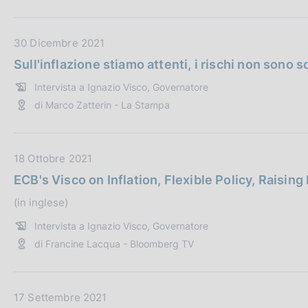
z
u
i
b
o
b
D
30 Dicembre 2021
n
l
a
Sull'inflazione stiamo attenti, i rischi non sono so
e
i
t
Intervista a Ignazio Visco, Governatore
:
c
a
di Marco Zatterin - La Stampa
a
P
z
u
i
b
o
b
D
18 Ottobre 2021
n
l
a
ECB's Visco on Inflation, Flexible Policy, Raising
e
i
t
(in inglese)
:
c
a
a
P
Intervista a Ignazio Visco, Governatore
z
u
di Francine Lacqua - Bloomberg TV
i
b
o
b
n
l
D
17 Settembre 2021
e
i