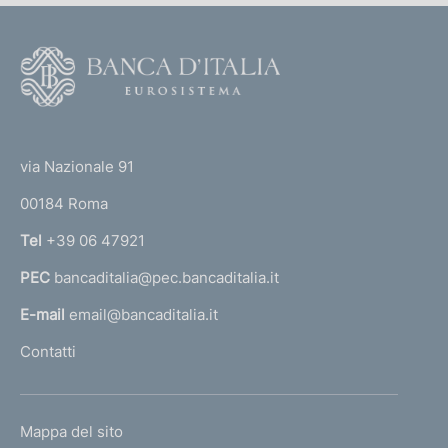
F
o
o
(
t
t
e
via Nazionale 91
o
r
00184 Roma
r
n
Tel
+39 06 47921
a
PEC
bancaditalia@pec.bancaditalia.it
a
l
E-mail
email@bancaditalia.it
l
Contatti
'
h
o
L
Mappa del sito
m