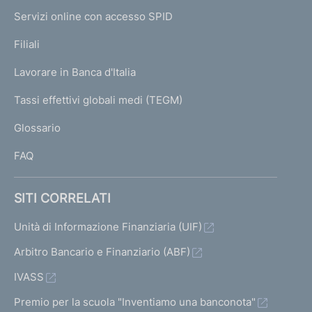
I
e
Servizi online con accesso SPID
N
p
K
Filiali
a
U
g
Lavorare in Banca d'Italia
T
e
I
Tassi effettivi globali medi (TEGM)
)
L
Glossario
I
FAQ
SITI CORRELATI
Unità di Informazione Finanziaria (UIF)
Arbitro Bancario e Finanziario (ABF)
IVASS
Premio per la scuola "Inventiamo una banconota"