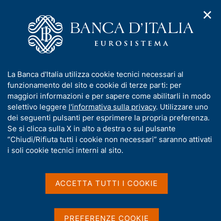
✕
H
A
o
C
p
m
e
r
e
r
i
p
c
Home
/
Media
/
Interviste
/
Le banche sono sane
m
a
a
e
g
n
I
La Banca d'Italia utilizza cookie tecnici necessari al
n
e
e
Le banche sono sane
n
funzionamento del sito e cookie di terze parti: per
u
l
d
f
maggiori informazioni e per sapere come abilitarli in modo
i
s
o
selettivo leggere
l'informativa sulla privacy
. Utilizzare uno
n
i
r
dei seguenti pulsanti per esprimere la propria preferenza.
Intervista a Ignazio Visco
a
t
di Geoff Cuttmore - Class Cnbc su Milano Finanza - 26
m
Se si clicca sulla X in alto a destra o sul pulsante
v
o
gennaio 2013
i
a
“Chiudi/Rifiuta tutti i cookie non necessari” saranno attivati
g
t
i soli cookie tecnici interni al sito.
a
i
z
Condividi
S
v
i
t
a
o
ACCETTA TUTTI I COOKIE
a
n
s
m
e
u
p
i
PREFERENZE COOKIE
a