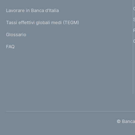
a
U
g
Lavorare in Banca d'Italia
T
e
I
Tassi effettivi globali medi (TEGM)
)
L
Glossario
I
FAQ
© Banca 