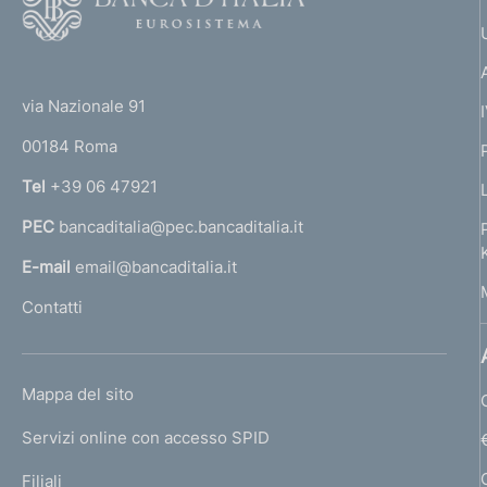
o
o
(
t
t
e
via Nazionale 91
o
r
00184 Roma
r
n
Tel
+39 06 47921
a
PEC
bancaditalia@pec.bancaditalia.it
a
l
E-mail
email@bancaditalia.it
l
Contatti
'
h
o
L
Mappa del sito
m
I
e
Servizi online con accesso SPID
N
p
K
Filiali