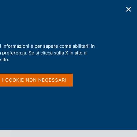
✕
cazioni
Statistiche
Media
|
IT
C
e
r
c
a
i informazioni e per sapere come abilitarli in
n
preferenza. Se si clicca sulla X in alto a
e
l
sito.
Vai al livello superiore 
INTERVISTE
s
i
t
I I COOKIE NON NECESSARI
o