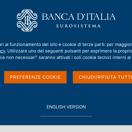
iamo
Compiti
Servizi al cittadino
Pubbli
sco al Wall Street Journal
ari al funzionamento del sito e cookie di terze parti: per maggior
acy
. Utilizzare uno dei seguenti pulsanti per esprimere la propria 
tore Ignazio Visco al
ie non necessari” saranno attivati i soli cookie tecnici interni al 
PREFERENZE COOKIE
CHIUDI/RIFIUTA TUTT
e 2017
G
ENGLISH VERSION
O
T
O