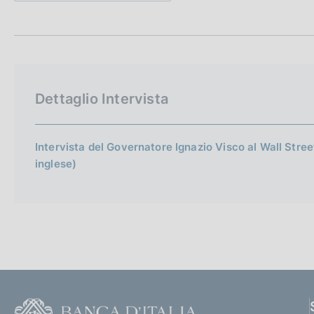
t
c
a
o
m
o
p
k
a
i
l
e
a
Dettaglio Intervista
p
:
a
g
i
Intervista del Governatore Ignazio Visco al Wall Stree
n
inglese)
a
F