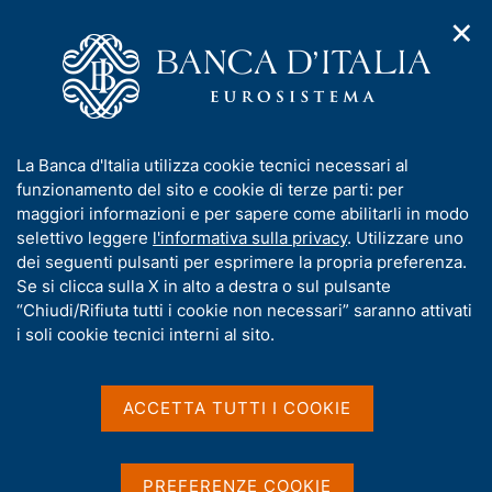
✕
H
A
o
C
p
m
e
r
e
r
i
p
c
Home
/
Media
/
Interviste
/
m
a
a
Il risparmio degli italiani è al sicuro, ma le banche devono ridurre
e
g
n
i costi
I
La Banca d'Italia utilizza cookie tecnici necessari al
n
e
e
n
funzionamento del sito e cookie di terze parti: per
u
l
d
f
maggiori informazioni e per sapere come abilitarli in modo
i
s
Il risparmio degli italiani è
o
selettivo leggere
l'informativa sulla privacy
. Utilizzare uno
n
i
r
dei seguenti pulsanti per esprimere la propria preferenza.
a
al sicuro, ma le banche
t
m
Se si clicca sulla X in alto a destra o sul pulsante
v
o
devono ridurre i costi
i
a
“Chiudi/Rifiuta tutti i cookie non necessari” saranno attivati
g
t
i soli cookie tecnici interni al sito.
a
i
z
v
Intervista a Ignazio Visco
i
di Antonio Polito e Mario Sensini - Corriere della Sera - 05
a
o
ACCETTA TUTTI I COOKIE
agosto 2016
n
s
e
u
i
PREFERENZE COOKIE
Condividi