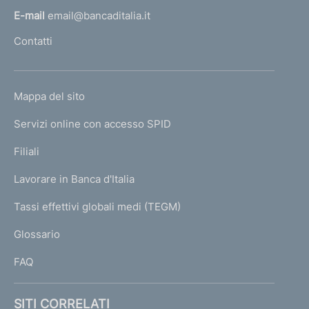
l
E-mail
email@bancaditalia.it
l
Contatti
'
h
o
L
Mappa del sito
m
I
e
Servizi online con accesso SPID
N
p
K
Filiali
a
U
g
Lavorare in Banca d'Italia
T
e
I
Tassi effettivi globali medi (TEGM)
)
L
Glossario
I
FAQ
SITI CORRELATI