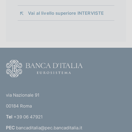
Vai al livello superiore 
INTERVISTE
F
o
o
(
t
t
e
via Nazionale 91
o
r
00184 Roma
r
n
Tel
+39 06 47921
a
PEC
bancaditalia@pec.bancaditalia.it
a