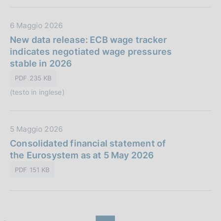
b
e
l
:
D
6 Maggio 2026
i
a
New data release: ECB wage tracker
c
t
indicates negotiated wage pressures
a
a
stable in 2026
z
P
i
PDF 235 KB
u
o
(testo in inglese)
b
n
b
e
l
:
D
5 Maggio 2026
i
a
Consolidated financial statement of
c
t
the Eurosystem as at 5 May 2026
a
a
z
PDF 151 KB
P
i
u
o
b
n
b
e