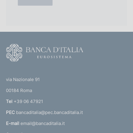
z
e
i
(
o
e
(
s
e
.
s
2
.
0
2
0
0
2
F
0
)
1
o
)
o
(
t
t
e
via Nazionale 91
o
r
00184 Roma
r
n
Tel
+39 06 47921
a
PEC
bancaditalia@pec.bancaditalia.it
a
l
E-mail
email@bancaditalia.it
l