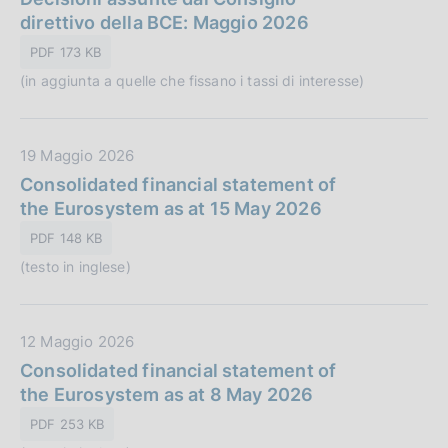
n
t
direttivo della BCE: Maggio 2026
c
e
a
a
:
PDF 173 KB
P
z
(in aggiunta a quelle che fissano i tassi di interesse)
u
i
b
o
b
n
D
19 Maggio 2026
l
e
a
Consolidated financial statement of
i
:
t
the Eurosystem as at 15 May 2026
c
a
a
PDF 148 KB
P
z
(testo in inglese)
u
i
b
o
b
n
D
12 Maggio 2026
l
e
a
Consolidated financial statement of
i
:
t
the Eurosystem as at 8 May 2026
c
a
a
PDF 253 KB
P
z