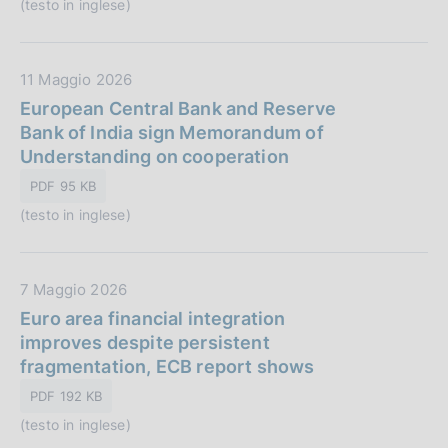
(testo in inglese)
u
i
b
o
b
n
D
11 Maggio 2026
l
e
a
European Central Bank and Reserve
i
:
t
Bank of India sign Memorandum of
c
a
Understanding on cooperation
a
P
z
PDF 95 KB
u
i
(testo in inglese)
b
o
b
n
l
e
D
7 Maggio 2026
i
:
a
Euro area financial integration
c
t
improves despite persistent
a
a
fragmentation, ECB report shows
z
P
i
PDF 192 KB
u
o
(testo in inglese)
b
n