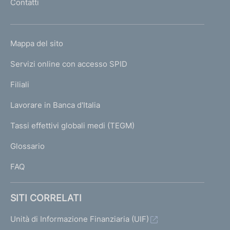
Contatti
'
h
o
L
Mappa del sito
m
I
e
Servizi online con accesso SPID
N
p
K
Filiali
a
U
g
Lavorare in Banca d'Italia
T
e
I
Tassi effettivi globali medi (TEGM)
)
L
Glossario
I
FAQ
SITI CORRELATI
Unità di Informazione Finanziaria (UIF)