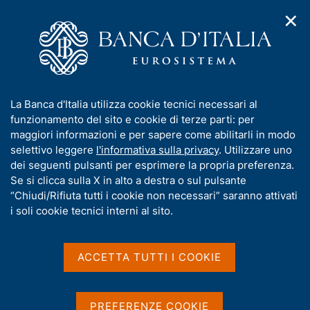
✕
H
A
o
C
p
m
e
r
e
r
i
p
c
Home
/
Media
/
Comunicati stampa BCE
m
a
a
e
g
n
I
La Banca d'Italia utilizza cookie tecnici necessari al
n
e
e
Comunicati stampa BCE
n
funzionamento del sito e cookie di terze parti: per
u
l
d
f
maggiori informazioni e per sapere come abilitarli in modo
i
s
o
selettivo leggere
l'informativa sulla privacy
. Utilizzare uno
n
i
r
dei seguenti pulsanti per esprimere la propria preferenza.
a
t
Comunicati stampa della BCE (selezione) e
m
Se si clicca sulla X in alto a destra o sul pulsante
v
o
Decisioni del Consiglio direttivo (in aggiunta a
i
a
“Chiudi/Rifiuta tutti i cookie non necessari” saranno attivati
g
quelle che fissano i tassi di interesse).
t
i soli cookie tecnici interni al sito.
a
i
z
v
i
a
o
ACCETTA TUTTI I COOKIE
D
1 Giugno 2026
n
s
a
e
ECB Consumer Expectations Survey
u
t
results - April 2026
i
PREFERENZE COOKIE