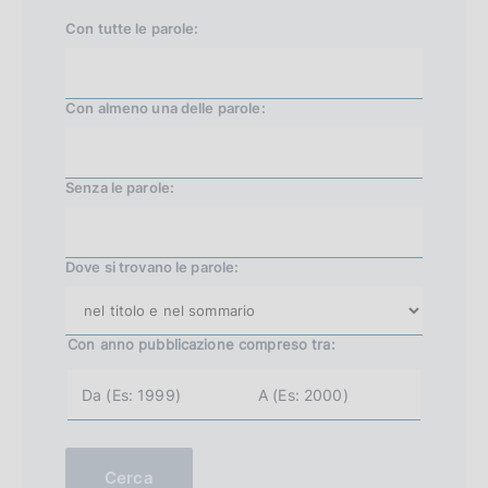
a
s
Con tutte le parole:
l
s
e
i
Con almeno una delle parole:
v
a
1
Senza le parole:
0
4
Dove si trovano le parole:
Con anno pubblicazione
compreso tra:
a
a
n
n
n
n
o
o
i
f
n
i
Cerca
i
n