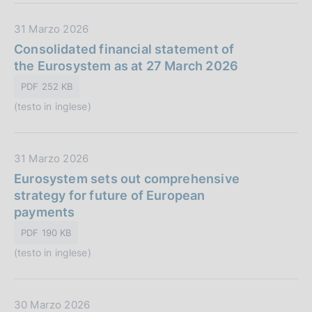
o
b
n
D
31 Marzo 2026
l
e
a
Consolidated financial statement of
i
:
t
the Eurosystem as at 27 March 2026
c
a
a
PDF 252 KB
P
z
(testo in inglese)
u
i
b
o
b
n
D
31 Marzo 2026
l
e
a
Eurosystem sets out comprehensive
i
:
t
strategy for future of European
c
a
payments
a
P
z
PDF 190 KB
u
i
(testo in inglese)
b
o
b
n
l
e
D
30 Marzo 2026
i