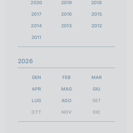
2020
2019
2018
a
a
a
i
2017
2016
2015
s
s
s
r
c
c
c
2014
2013
2012
i
h
h
h
2011
e
e
e
s
r
r
r
u
2026
m
m
m
l
a
a
a
GEN
FEB
MAR
t
t
t
t
APR
MAG
GIU
a
a
a
a
LUG
AGO
SET
i
6
s
t
n
u
OTT
NOV
DIC
i
i
c
z
c