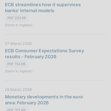
:
a
ECB streamlines how it supervises
c
t
banks' internal models
a
a
z
PDF 233 KB
P
i
(testo in inglese)
u
o
b
n
b
e
D
27 Marzo 2026
l
:
a
ECB Consumer Expectations Survey
i
t
results - February 2026
c
a
a
PDF 154 KB
P
z
(testo in inglese)
u
i
b
o
b
n
D
26 Marzo 2026
l
e
a
Monetary developments in the euro
i
:
t
area: February 2026
c
a
a
PDF 312 KB