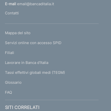
l
E-mail
email@bancaditalia.it
l
Contatti
'
h
o
L
Mappa del sito
m
I
e
Servizi online con accesso SPID
N
p
K
Filiali
a
U
g
Lavorare in Banca d'Italia
T
e
I
Tassi effettivi globali medi (TEGM)
)
L
Glossario
I
FAQ
SITI CORRELATI