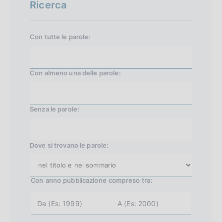
Ricerca
i
e
a
s
Con tutte le parole:
l
s
e
i
Con almeno una delle parole:
v
a
1
Senza le parole:
0
4
Dove si trovano le parole:
Con anno pubblicazione
compreso tra:
a
a
n
n
n
n
o
o