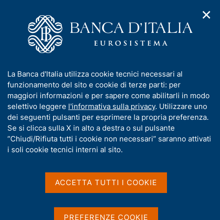
✕
H
A
o
C
p
m
e
r
e
r
i
p
c
Home
/
Media
/
Comunicati stampa BCE
m
a
a
e
g
n
I
La Banca d'Italia utilizza cookie tecnici necessari al
n
e
e
Comunicati stampa BCE
n
funzionamento del sito e cookie di terze parti: per
u
l
d
f
maggiori informazioni e per sapere come abilitarli in modo
i
s
o
selettivo leggere
l'informativa sulla privacy
. Utilizzare uno
n
i
r
dei seguenti pulsanti per esprimere la propria preferenza.
a
t
Comunicati stampa della BCE (selezione) e
m
Se si clicca sulla X in alto a destra o sul pulsante
v
o
Decisioni del Consiglio direttivo (in aggiunta a
i
a
“Chiudi/Rifiuta tutti i cookie non necessari” saranno attivati
g
quelle che fissano i tassi di interesse).
t
i soli cookie tecnici interni al sito.
a
i
z
v
i
a
o
ACCETTA TUTTI I COOKIE
D
14 Aprile 2026
n
s
a
e
Consolidated financial statement of
u
t
the Eurosystem as at 10 April 2026
i
PREFERENZE COOKIE