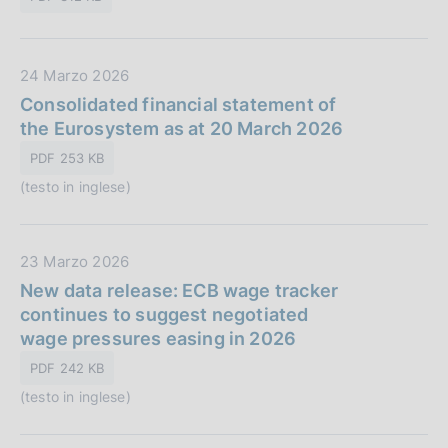
P
z
u
i
b
o
D
24 Marzo 2026
b
n
a
Consolidated financial statement of
l
e
t
the Eurosystem as at 20 March 2026
i
:
a
c
PDF 253 KB
P
a
(testo in inglese)
u
z
b
i
b
o
D
23 Marzo 2026
l
n
a
New data release: ECB wage tracker
i
e
t
continues to suggest negotiated
c
:
a
wage pressures easing in 2026
a
P
z
PDF 242 KB
u
i
(testo in inglese)
b
o
b
n