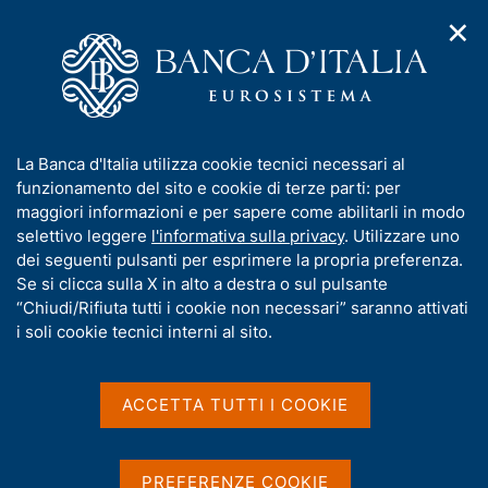
✕
H
A
o
C
p
m
e
r
e
r
i
p
c
Home
/
Media
/
Approfondimenti
/
m
a
a
Domande frequenti sulla Centrale dei Rischi (relative al periodo
e
g
n
dell'emergenza da COVID-19)
I
La Banca d'Italia utilizza cookie tecnici necessari al
n
e
e
n
funzionamento del sito e cookie di terze parti: per
u
l
Domande frequenti sulla
d
f
maggiori informazioni e per sapere come abilitarli in modo
i
s
o
selettivo leggere
l'informativa sulla privacy
. Utilizzare uno
Centrale dei Rischi
n
i
r
dei seguenti pulsanti per esprimere la propria preferenza.
a
t
(relative al periodo
m
Se si clicca sulla X in alto a destra o sul pulsante
v
o
i
a
“Chiudi/Rifiuta tutti i cookie non necessari” saranno attivati
dell'emergenza da COVID-
g
t
i soli cookie tecnici interni al sito.
a
19)
i
z
v
i
a
o
ACCETTA TUTTI I COOKIE
n
s
e
u
Condividi
S
i
PREFERENZE COOKIE