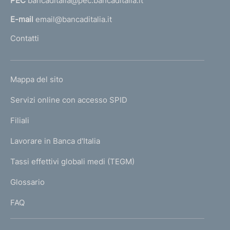
t
PEC
bancaditalia@pec.bancaditalia.it
a
o
l
E-mail
email@bancaditalia.it
l
Contatti
'
h
o
L
Mappa del sito
m
I
e
Servizi online con accesso SPID
N
p
K
Filiali
a
U
g
Lavorare in Banca d'Italia
T
e
I
Tassi effettivi globali medi (TEGM)
)
L
Glossario
I
FAQ