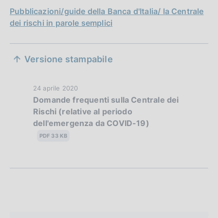
Pubblicazioni/guide della Banca d'Italia/ la Centrale
dei rischi in parole semplici
S
Versione stampabile
e
z
D
24 aprile 2020
Domande frequenti sulla Centrale dei
i
a
Rischi (relative al periodo
t
o
dell'emergenza da COVID-19)
a
n
P
PDF 33 KB
u
e
b
d
b
l
i
i
a
c
a