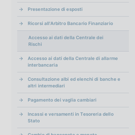
g
i
Presentazione di esposti
n
a
Ricorsi all'Arbitro Bancario Finanziario
Accesso ai dati della Centrale dei
Rischi
Accesso ai dati della Centrale di allarme
interbancaria
Consultazione albi ed elenchi di banche e
altri intermediari
Pagamento dei vaglia cambiari
Incassi e versamenti in Tesoreria dello
Stato
Cambio di banconote e monete