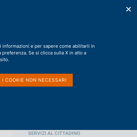
✕
cazioni
Statistiche
Media
|
IT
C
e
r
c
a
i informazioni e per sapere come abilitarli in
n
preferenza. Se si clicca sulla X in alto a
e
Condividi
l
sito.
s
i
S
t
I I COOKIE NON NECESSARI
t
o
a
m
p
a
l
a
p
Vai al livello superiore 
a
SERVIZI AL CITTADINO