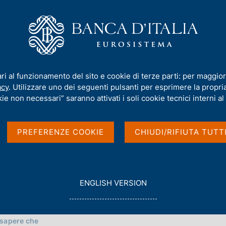
iamo
Compiti
Servizi al cittadino
Pubbli
hi
ari al funzionamento del sito e cookie di terze parti: per maggior
entrale dei Rischi
acy
. Utilizzare uno dei seguenti pulsanti per esprimere la propria 
ie non necessari” saranno attivati i soli cookie tecnici interni al 
PREFERENZE COOKIE
CHIUDI/RIFIUTA TUTT
G
ENGLISH VERSION
O
T
O
e sapere che