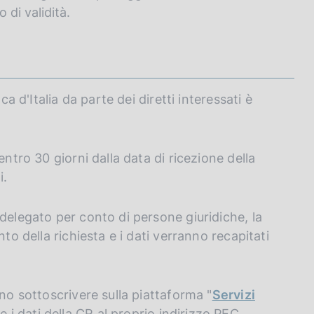
 di validità.
ca d'Italia da parte dei diretti interessati è
entro 30 giorni dalla data di ricezione della
i.
delegato per conto di persone giuridiche, la
to della richiesta e i dati verranno recapitati
ono sottoscrivere sulla piattaforma "
Servizi
 dati della CR al proprio indirizzo PEC.