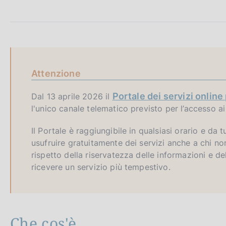
c
o
o
k
i
e
:
Attenzione
Portale dei servizi online 
Dal 13 aprile 2026 il
l'unico canale telematico previsto per l’accesso ai 
Il Portale è raggiungibile in qualsiasi orario e da tu
usufruire gratuitamente dei servizi anche a chi no
rispetto della riservatezza delle informazioni e del
ricevere un servizio più tempestivo.
Che cos'è