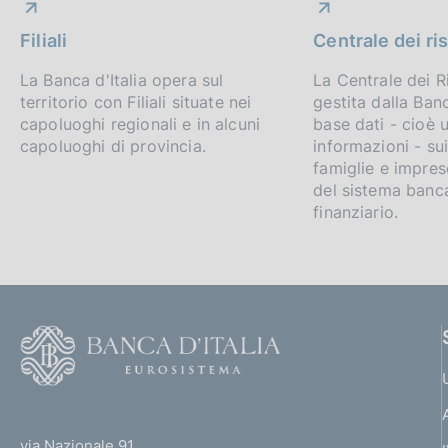
b
:
e
a
i
l
r
:
n
c
b
:
z
o
i
Filiali
Centrale dei ri
:
e
a
l
:
i
n
o
c
:
z
i
La Banca d'Italia opera sul
La Centrale dei R
o
e
a
:
i
f
territorio con Filiali situate nei
gestita dalla Banc
c
n
:
z
o
capoluoghi regionali e in alcuni
base dati - cioè u
a
e
:
i
o
n
capoluoghi di provincia.
informazioni - sui
z
:
o
e
famiglie e impres
i
:
n
n
del sistema banc
:
o
e
finanziario.
:
d
n
:
e
:
i
:
:
m
F
e
o
n
o
(
t
t
t
e
via Nazionale 91