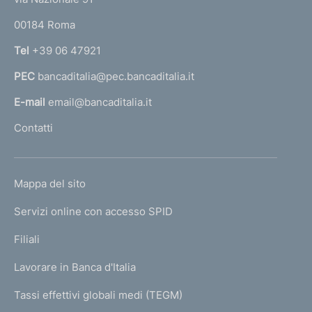
o
r
00184 Roma
r
n
Tel
+39 06 47921
a
PEC
bancaditalia@pec.bancaditalia.it
a
l
E-mail
email@bancaditalia.it
l
Contatti
'
h
o
L
Mappa del sito
m
I
e
Servizi online con accesso SPID
N
p
K
Filiali
a
U
g
Lavorare in Banca d'Italia
T
e
I
Tassi effettivi globali medi (TEGM)
)
L