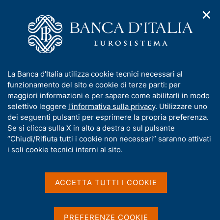
✕
H
A
o
C
p
m
e
r
e
r
i
p
c
Home
/
Media
/
Agenda
/
m
a
a
Le riserve ufficiali e la liquidità in valuta estera dell'Italia
e
g
n
I
La Banca d'Italia utilizza cookie tecnici necessari al
n
e
e
n
funzionamento del sito e cookie di terze parti: per
u
l
d
Le riserve ufficiali e la
f
maggiori informazioni e per sapere come abilitarli in modo
i
s
o
selettivo leggere
l'informativa sulla privacy
. Utilizzare uno
liquidità in valuta estera
n
i
r
dei seguenti pulsanti per esprimere la propria preferenza.
a
t
dell'Italia
m
Se si clicca sulla X in alto a destra o sul pulsante
v
o
i
a
“Chiudi/Rifiuta tutti i cookie non necessari” saranno attivati
g
t
i soli cookie tecnici interni al sito.
a
i
15 LUGLIO 2026
z
BANCA D'ITALIA - ROMA
v
i
a
o
ACCETTA TUTTI I COOKIE
n
s
e
Condividi
u
S
i
t
PREFERENZE COOKIE