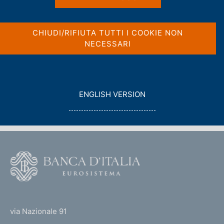
c
a
o
l
o
a
CHIUDI/RIFIUTA TUTTI I COOKIE NON
p
k
NECESSARI
a
i
g
e
i
:
Vai al livello superiore 
AGENDA
n
a
G
ENGLISH VERSION
O
T
O
F
o
o
(
t
t
e
via Nazionale 91
o
r