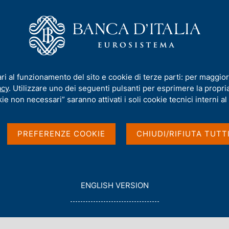
iamo
Compiti
Servizi al cittadino
Pubbli
BCE (politica monetaria)
ari al funzionamento del sito e cookie di terze parti: per maggior
acy
. Utilizzare uno dei seguenti pulsanti per esprimere la propria 
 direttivo della BCE
ie non necessari” saranno attivati i soli cookie tecnici interni al 
PREFERENZE COOKIE
CHIUDI/RIFIUTA TUTT
G
ENGLISH VERSION
O
T
O