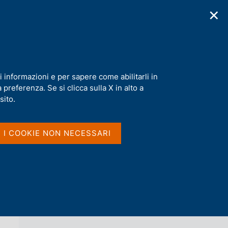
✕
cazioni
Statistiche
Media
|
IT
C
e
r
c
a
i informazioni e per sapere come abilitarli in
n
preferenza. Se si clicca sulla X in alto a
e
l
sito.
Vai al livello superiore 
AGENDA
s
i
t
I I COOKIE NON NECESSARI
o