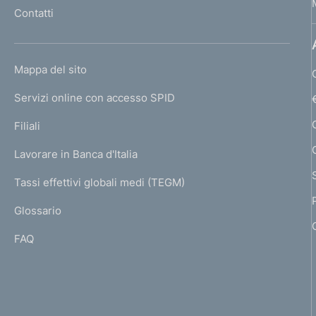
l
Contatti
'
h
o
L
Mappa del sito
m
I
e
Servizi online con accesso SPID
N
p
K
Filiali
a
U
g
Lavorare in Banca d'Italia
T
e
I
Tassi effettivi globali medi (TEGM)
)
L
Glossario
I
FAQ