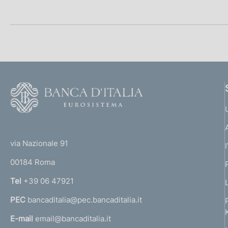
t
c
a
o
m
o
p
k
a
i
l
e
a
p
:
a
F
g
o
i
o
n
a
(
t
t
e
via Nazionale 91
o
r
00184 Roma
r
n
Tel
+39 06 47921
a
PEC
bancaditalia@pec.bancaditalia.it
a
l
E-mail
email@bancaditalia.it