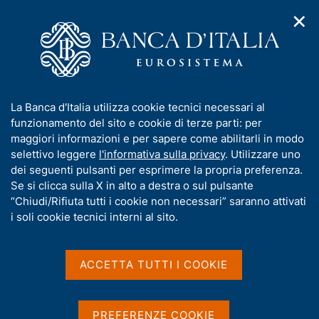
✕
H
A
o
C
p
m
e
r
e
r
i
p
c
Home
/
Media
/
Agenda
/
m
a
a
XXIV edizione del Public Finance Workshop
e
g
n
I
La Banca d'Italia utilizza cookie tecnici necessari al
n
e
e
n
funzionamento del sito e cookie di terze parti: per
u
l
d
XXIV edizione del Public
f
maggiori informazioni e per sapere come abilitarli in modo
i
s
o
selettivo leggere
l'informativa sulla privacy
. Utilizzare uno
Finance Workshop
n
i
r
dei seguenti pulsanti per esprimere la propria preferenza.
a
t
m
Se si clicca sulla X in alto a destra o sul pulsante
v
o
i
a
“Chiudi/Rifiuta tutti i cookie non necessari” saranno attivati
4 GIUGNO 2026 - 5 GIUGNO 2026
g
t
i soli cookie tecnici interni al sito.
BANCA D'ITALIA - ROMA
a
i
z
v
i
a
o
ACCETTA TUTTI I COOKIE
Condividi
S
n
s
t
e
u
a
i
PREFERENZE COOKIE
m