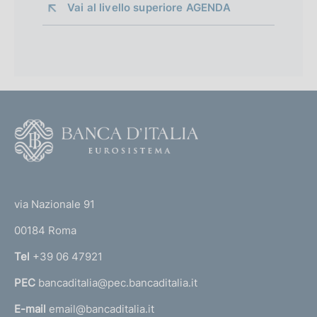
Vai al livello superiore 
AGENDA
F
o
o
(
t
t
e
via Nazionale 91
o
r
00184 Roma
r
n
Tel
+39 06 47921
a
PEC
bancaditalia@pec.bancaditalia.it
a
l
E-mail
email@bancaditalia.it