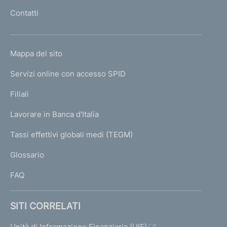
l
Contatti
'
h
o
L
Mappa del sito
m
I
e
Servizi online con accesso SPID
N
p
K
Filiali
a
U
g
Lavorare in Banca d'Italia
T
e
I
Tassi effettivi globali medi (TEGM)
)
L
Glossario
I
FAQ
SITI CORRELATI
Unità di Informazione Finanziaria (UIF)