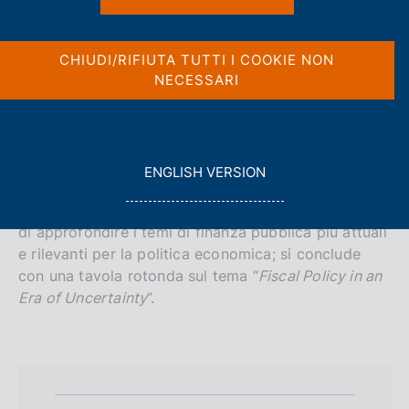
c
p
o
a
o
Il 4 e il 5 giugno 2026 si svolge a Roma la
l
CHIUDI/RIFIUTA TUTTI I COOKIE NON
a
k
a
24
edizione del Public Finance Workshop della
NECESSARI
p
i
Banca d'Italia. Quest'anno l'evento è organizzato in
a
e
collaborazione con il Fondo Monetario
g
:
Internazionale e l'Università Bocconi.
i
n
G
ENGLISH VERSION
a
La conferenza riunisce accademici ed esperti di
O
istituzioni nazionali e internazionali con l'obiettivo
T
di approfondire i temi di finanza pubblica più attuali
O
e rilevanti per la politica economica; si conclude
con una tavola rotonda sul tema “
Fiscal Policy in an
Era of Uncertainty
”.