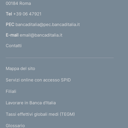
00184 Roma
r
n
Tel
+39 06 47921
a
PEC
bancaditalia@pec.bancaditalia.it
a
l
E-mail
email@bancaditalia.it
l
Contatti
'
h
o
L
Mappa del sito
m
I
e
Servizi online con accesso SPID
N
p
K
Filiali
a
U
g
Lavorare in Banca d'Italia
T
e
I
Tassi effettivi globali medi (TEGM)
)
L
Glossario
I