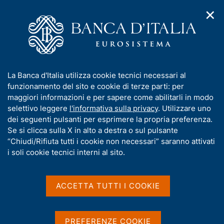
✕
H
A
o
C
p
m
e
r
e
r
i
p
c
Home
/
Media
/
Agenda
/
Ita-coin
m
a
a
e
g
n
I
La Banca d'Italia utilizza cookie tecnici necessari al
n
e
e
Ita-coin
n
funzionamento del sito e cookie di terze parti: per
u
l
d
f
maggiori informazioni e per sapere come abilitarli in modo
i
s
o
selettivo leggere
l'informativa sulla privacy
. Utilizzare uno
n
i
r
dei seguenti pulsanti per esprimere la propria preferenza.
04 GIUGNO 2026
a
t
BANCA D'ITALIA - ROMA
m
Se si clicca sulla X in alto a destra o sul pulsante
v
o
i
a
“Chiudi/Rifiuta tutti i cookie non necessari” saranno attivati
g
t
i soli cookie tecnici interni al sito.
a
Condividi
i
S
z
v
t
i
a
a
o
ACCETTA TUTTI I COOKIE
n
m
s
e
p
u
a
i
PREFERENZE COOKIE