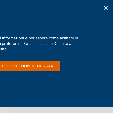
✕
cazioni
Statistiche
Media
|
IT
C
e
r
c
a
i informazioni e per sapere come abilitarli in
n
preferenza. Se si clicca sulla X in alto a
e
l
sito.
Vai al livello superiore 
AGENDA
s
i
t
I I COOKIE NON NECESSARI
o