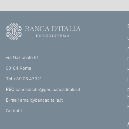
F
o
o
(
t
t
e
via Nazionale 91
o
r
00184 Roma
r
n
Tel
+39 06 47921
a
PEC
bancaditalia@pec.bancaditalia.it
a
l
E-mail
email@bancaditalia.it
l
Contatti
'
h
o