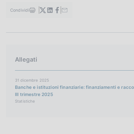
c
o
Condividi
S
o
t
k
a
i
m
e
p
a
:
l
a
Allegati
p
a
g
i
31 dicembre 2025
n
Banche e istituzioni finanziarie: finanziamenti e raccolt
a
III trimestre 2025
Statistiche