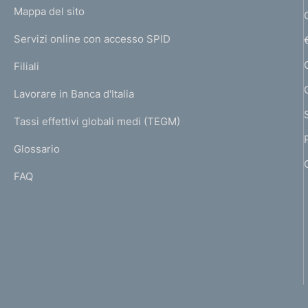
L
Mappa del sito
m
I
e
Servizi online con accesso SPID
N
p
K
Filiali
a
U
g
Lavorare in Banca d'Italia
T
e
I
Tassi effettivi globali medi (TEGM)
)
L
Glossario
I
FAQ