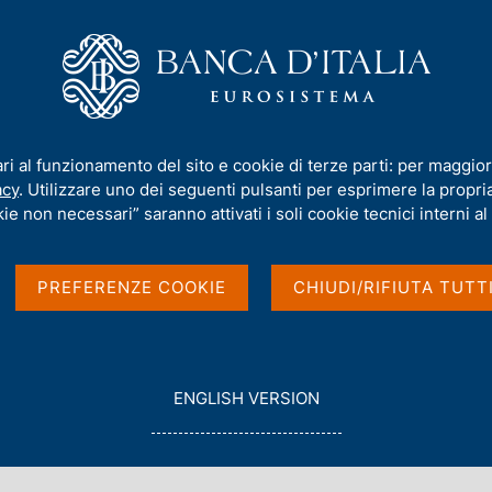
iamo
Compiti
Servizi al cittadino
Pubbli
amenti e raccolta per settori e territori
ari al funzionamento del sito e cookie di terze parti: per maggior
acy
. Utilizzare uno dei seguenti pulsanti per esprimere la propria 
inanziarie:
ie non necessari” saranno attivati i soli cookie tecnici interni al 
ta per settori e
PREFERENZE COOKIE
CHIUDI/RIFIUTA TUTT
G
ENGLISH VERSION
O
T
O