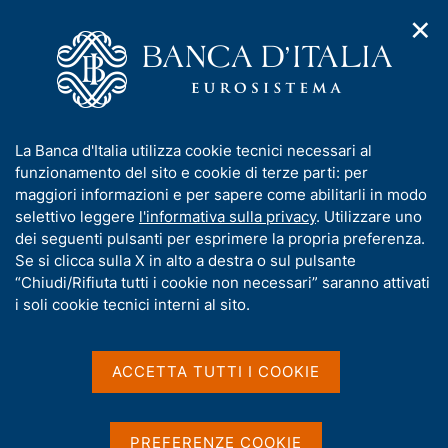
✕
H
A
o
C
p
m
e
r
e
r
i
p
c
Home
/
Media
/
Agenda
/
Turismo internazionale dell'Italia
m
a
a
e
g
n
I
La Banca d'Italia utilizza cookie tecnici necessari al
n
e
e
Turismo internazionale
n
funzionamento del sito e cookie di terze parti: per
u
l
d
f
maggiori informazioni e per sapere come abilitarli in modo
dell'Italia
i
s
o
selettivo leggere
l'informativa sulla privacy
. Utilizzare uno
n
i
r
dei seguenti pulsanti per esprimere la propria preferenza.
a
t
m
Se si clicca sulla X in alto a destra o sul pulsante
v
o
11 NOVEMBRE 2025
i
a
“Chiudi/Rifiuta tutti i cookie non necessari” saranno attivati
BANCA D'ITALIA - ROMA
g
t
i soli cookie tecnici interni al sito.
a
i
z
v
i
Condividi
S
a
o
ACCETTA TUTTI I COOKIE
t
n
s
a
e
u
m
i
PREFERENZE COOKIE
p