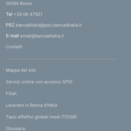
00184 Roma
r
n
Tel
+39 06 47921
a
PEC
bancaditalia@pec.bancaditalia.it
a
l
E-mail
email@bancaditalia.it
l
Contatti
'
h
o
L
Mappa del sito
m
I
e
Servizi online con accesso SPID
N
p
K
Filiali
a
U
g
Lavorare in Banca d'Italia
T
e
I
Tassi effettivi globali medi (TEGM)
)
L
Glossario
I