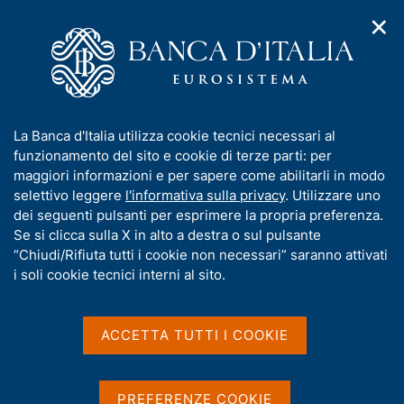
✕
H
A
o
C
p
m
e
r
e
r
i
p
c
Home
/
Media
/
Agenda
/
Banche e moneta: serie nazionali
m
a
a
e
g
n
I
La Banca d'Italia utilizza cookie tecnici necessari al
n
e
e
Banche e moneta: serie
n
funzionamento del sito e cookie di terze parti: per
u
l
d
f
maggiori informazioni e per sapere come abilitarli in modo
nazionali
i
s
o
selettivo leggere
l'informativa sulla privacy
. Utilizzare uno
n
i
r
dei seguenti pulsanti per esprimere la propria preferenza.
a
t
m
Se si clicca sulla X in alto a destra o sul pulsante
v
o
11 NOVEMBRE 2025
i
a
“Chiudi/Rifiuta tutti i cookie non necessari” saranno attivati
BANCA D'ITALIA - ROMA
g
t
i soli cookie tecnici interni al sito.
a
i
z
v
i
Condividi
S
a
o
ACCETTA TUTTI I COOKIE
t
n
s
a
e
u
m
i
PREFERENZE COOKIE
p