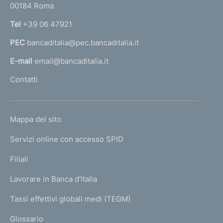
00184 Roma
r
n
Tel
+39 06 47921
a
PEC
bancaditalia@pec.bancaditalia.it
a
l
E-mail
email@bancaditalia.it
l
Contatti
'
h
o
L
Mappa del sito
m
I
e
Servizi online con accesso SPID
N
p
K
Filiali
a
U
g
Lavorare in Banca d'Italia
T
e
I
Tassi effettivi globali medi (TEGM)
)
L
Glossario
I