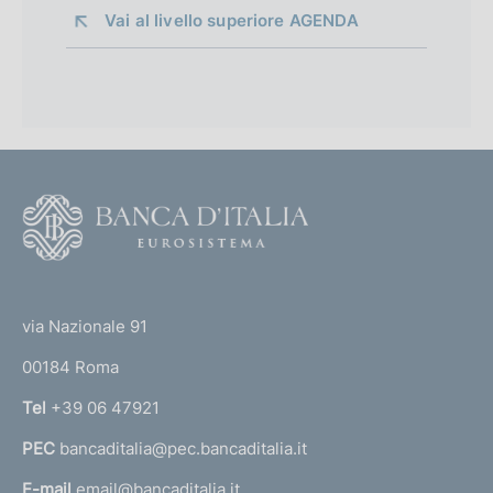
Vai al livello superiore 
AGENDA
F
o
o
(
t
t
e
via Nazionale 91
o
r
00184 Roma
r
n
Tel
+39 06 47921
a
PEC
bancaditalia@pec.bancaditalia.it
a
l
E-mail
email@bancaditalia.it