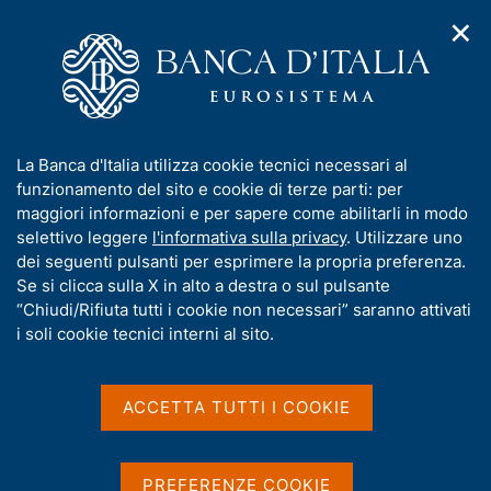
✕
H
A
o
C
p
m
e
r
e
r
i
p
c
Home
/
Media
/
Agenda
/
m
a
a
Seconda conferenza "Economics of the Public Sector and
e
g
n
Institutions"
I
La Banca d'Italia utilizza cookie tecnici necessari al
n
e
e
n
funzionamento del sito e cookie di terze parti: per
u
l
d
f
maggiori informazioni e per sapere come abilitarli in modo
i
s
Seconda conferenza
o
selettivo leggere
l'informativa sulla privacy
. Utilizzare uno
n
i
r
dei seguenti pulsanti per esprimere la propria preferenza.
a
"Economics of the Public
t
m
Se si clicca sulla X in alto a destra o sul pulsante
v
o
Sector and Institutions"
i
a
“Chiudi/Rifiuta tutti i cookie non necessari” saranno attivati
g
t
i soli cookie tecnici interni al sito.
a
i
z
v
29 SETTEMBRE 2025
i
BANCA D'ITALIA - ROMA, PALAZZO KOCH - VIA
a
o
ACCETTA TUTTI I COOKIE
NAZIONALE, 91
n
s
e
u
i
PREFERENZE COOKIE
Condividi