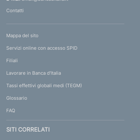
l
Contatti
'
h
o
L
Mappa del sito
m
I
e
Servizi online con accesso SPID
N
p
K
Filiali
a
U
g
Lavorare in Banca d'Italia
T
e
I
Tassi effettivi globali medi (TEGM)
)
L
Glossario
I
FAQ
SITI CORRELATI