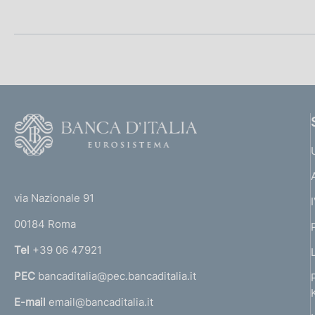
t
c
a
o
m
o
p
k
a
i
l
e
a
p
:
a
F
g
o
i
o
n
a
(
t
t
e
via Nazionale 91
o
r
00184 Roma
r
n
Tel
+39 06 47921
a
PEC
bancaditalia@pec.bancaditalia.it
a
l
E-mail
email@bancaditalia.it