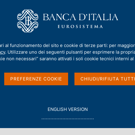
iamo
Compiti
Servizi al cittadino
Pubbli
bliche
ari al funzionamento del sito e cookie di terze parti: per maggior
acy
. Utilizzare uno dei seguenti pulsanti per esprimere la propria 
ministrazioni
ie non necessari” saranno attivati i soli cookie tecnici interni al 
PREFERENZE COOKIE
CHIUDI/RIFIUTA TUTT
G
ENGLISH VERSION
O
T
O