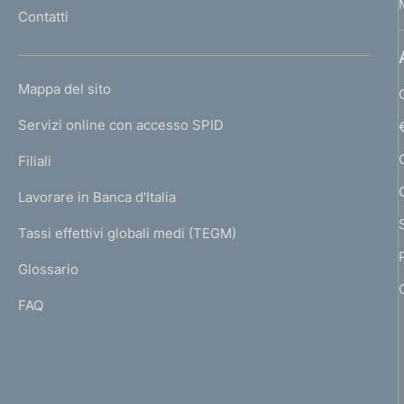
l
Contatti
'
h
o
L
Mappa del sito
m
I
e
Servizi online con accesso SPID
N
p
K
Filiali
a
U
g
Lavorare in Banca d'Italia
T
e
I
Tassi effettivi globali medi (TEGM)
)
L
Glossario
I
FAQ