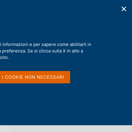
✕
cazioni
Statistiche
Media
|
IT
C
e
r
c
a
i informazioni e per sapere come abilitarli in
n
preferenza. Se si clicca sulla X in alto a
e
l
sito.
Vai al livello superiore 
AGENDA
s
i
t
I I COOKIE NON NECESSARI
o