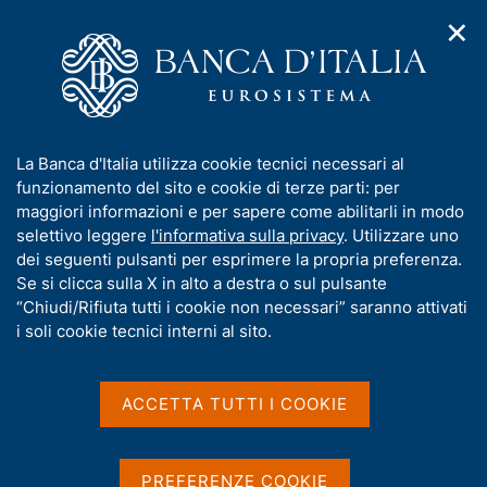
✕
H
A
o
C
p
m
e
r
e
r
i
p
c
Home
/
Media
/
Agenda
/
m
a
a
Riunione dei Ministri delle Finanze e dei Governatori delle
e
g
n
Banche Centrali del G7 a Banff
I
La Banca d'Italia utilizza cookie tecnici necessari al
n
e
e
n
funzionamento del sito e cookie di terze parti: per
u
l
d
f
maggiori informazioni e per sapere come abilitarli in modo
i
s
Riunione dei Ministri delle
o
selettivo leggere
l'informativa sulla privacy
. Utilizzare uno
n
i
r
dei seguenti pulsanti per esprimere la propria preferenza.
a
Finanze e dei Governatori
t
m
Se si clicca sulla X in alto a destra o sul pulsante
v
o
delle Banche Centrali del
i
a
“Chiudi/Rifiuta tutti i cookie non necessari” saranno attivati
g
t
i soli cookie tecnici interni al sito.
G7 a Banff
a
i
z
v
i
a
o
ACCETTA TUTTI I COOKIE
20 MAGGIO 2025 - 22 MAGGIO 2025
n
s
BANFF, ALBERTA, CANADA
e
u
i
PREFERENZE COOKIE