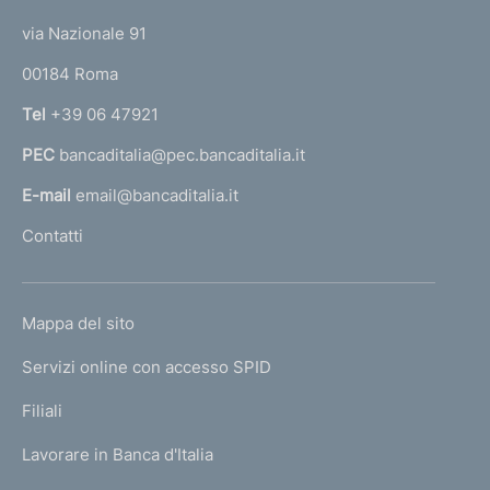
t
e
via Nazionale 91
o
r
00184 Roma
r
n
Tel
+39 06 47921
a
PEC
bancaditalia@pec.bancaditalia.it
a
l
E-mail
email@bancaditalia.it
l
Contatti
'
h
o
L
Mappa del sito
m
I
e
Servizi online con accesso SPID
N
p
K
Filiali
a
U
g
Lavorare in Banca d'Italia
T
e