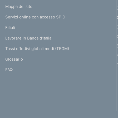
o
L
Mappa del sito
m
I
e
Servizi online con accesso SPID
N
p
K
Filiali
a
U
g
Lavorare in Banca d'Italia
T
e
I
Tassi effettivi globali medi (TEGM)
)
L
Glossario
I
FAQ