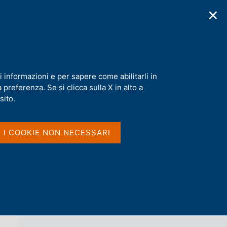
✕
cazioni
Statistiche
Media
|
IT
C
e
r
c
a
i informazioni e per sapere come abilitarli in
n
preferenza. Se si clicca sulla X in alto a
e
l
sito.
Vai al livello superiore 
AGENDA
s
i
t
I I COOKIE NON NECESSARI
o