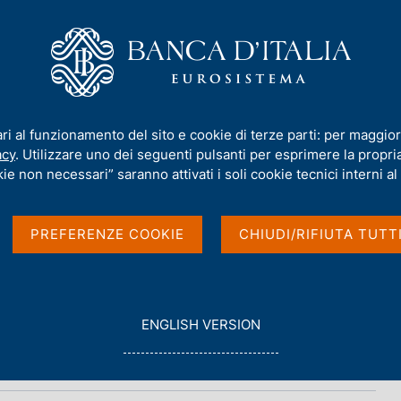
iamo
Compiti
Servizi al cittadino
Pubbli
ari al funzionamento del sito e cookie di terze parti: per maggior
acy
. Utilizzare uno dei seguenti pulsanti per esprimere la propria 
M FOREX
ie non necessari” saranno attivati i soli cookie tecnici interni al 
PREFERENZE COOKIE
CHIUDI/RIFIUTA TUTT
TORINO
G
ENGLISH VERSION
O
T
O