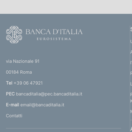
F
o
o
(
t
t
e
via Nazionale 91
o
r
00184 Roma
r
n
Tel
+39 06 47921
a
PEC
bancaditalia@pec.bancaditalia.it
a
l
E-mail
email@bancaditalia.it
l
Contatti
'
h