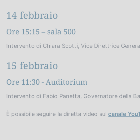
p
c
a
o
14 febbraio
l
o
a
k
p
Ore 15:15 – sala 500
i
a
e
g
i
:
Intervento di Chiara Scotti, Vice Direttrice General
n
a
15 febbraio
Ore 11:30 - Auditorium
Intervento di Fabio Panetta, Governatore della Ban
È possibile seguire la diretta video sul
canale YouT