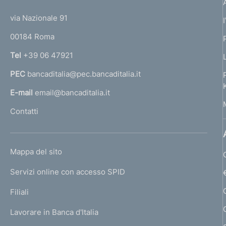
t
t
e
via Nazionale 91
o
r
00184 Roma
r
n
Tel
+39 06 47921
a
PEC
bancaditalia@pec.bancaditalia.it
a
l
E-mail
email@bancaditalia.it
l
Contatti
'
h
o
L
Mappa del sito
m
I
e
Servizi online con accesso SPID
N
p
K
Filiali
a
U
g
Lavorare in Banca d'Italia
T
e