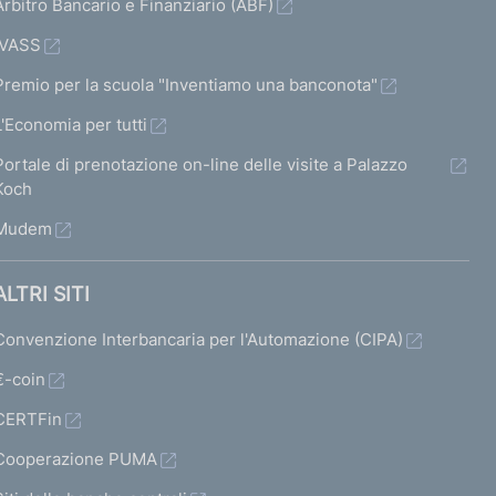
Arbitro Bancario e Finanziario (ABF)
IVASS
Premio per la scuola "Inventiamo una banconota"
L'Economia per tutti
Portale di prenotazione on-line delle visite a Palazzo
Koch
Mudem
ALTRI SITI
Convenzione Interbancaria per l'Automazione (CIPA)
€-coin
CERTFin
Cooperazione PUMA