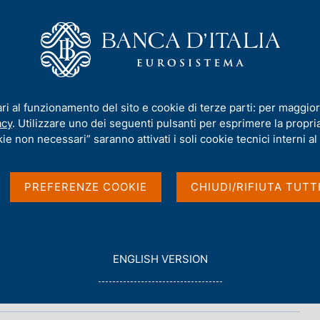
iamo
Compiti
Servizi al cittadino
Pubbli
ari al funzionamento del sito e cookie di terze parti: per maggior
acy
. Utilizzare uno dei seguenti pulsanti per esprimere la propria 
n breve
ie non necessari” saranno attivati i soli cookie tecnici interni al 
PREFERENZE COOKIE
CHIUDI/RIFIUTA TUTT
G
ENGLISH VERSION
O
T
O