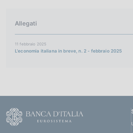
p
c
a
o
l
o
a
k
Allegati
p
i
a
e
g
i
:
11 febbraio 2025
n
L'economia italiana in breve, n. 2 - febbraio 2025
a
F
o
o
(