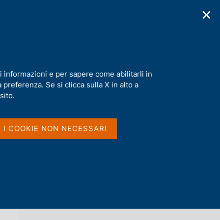
✕
cazioni
Statistiche
Media
|
IT
C
e
r
c
a
i informazioni e per sapere come abilitarli in
n
preferenza. Se si clicca sulla X in alto a
e
l
sito.
Vai al livello superiore 
AGENDA
s
i
t
I I COOKIE NON NECESSARI
o