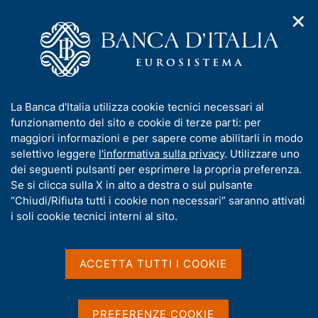
✕
H
A
o
C
p
m
e
r
e
r
i
p
c
Home
/
Media
/
Agenda
/
m
a
a
Lezione del Governatore Fabio Panetta all'Università Bocconi
e
g
n
I
La Banca d'Italia utilizza cookie tecnici necessari al
n
e
e
n
funzionamento del sito e cookie di terze parti: per
u
l
d
Lezione del Governatore
f
maggiori informazioni e per sapere come abilitarli in modo
i
s
o
selettivo leggere
l'informativa sulla privacy
. Utilizzare uno
Fabio Panetta all'Università
n
i
r
dei seguenti pulsanti per esprimere la propria preferenza.
a
t
Bocconi
m
Se si clicca sulla X in alto a destra o sul pulsante
v
o
i
a
“Chiudi/Rifiuta tutti i cookie non necessari” saranno attivati
g
t
i soli cookie tecnici interni al sito.
a
i
19 NOVEMBRE 2024
z
AULA FRANCESCHI - UNIVERSITÀ BOCCONI, MILANO -
v
i
ORE 11,00
a
o
ACCETTA TUTTI I COOKIE
n
s
e
u
Condividi
S
i
PREFERENZE COOKIE