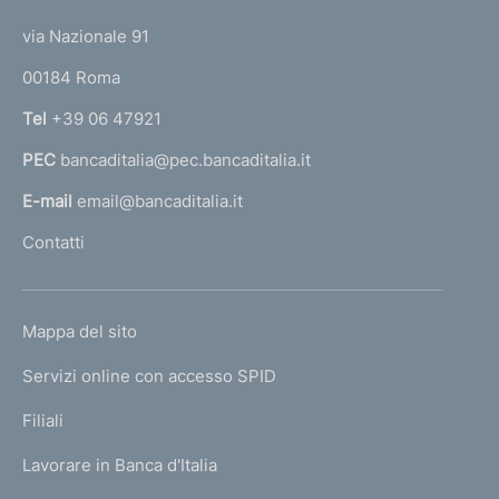
t
t
e
via Nazionale 91
o
r
00184 Roma
r
n
Tel
+39 06 47921
a
PEC
bancaditalia@pec.bancaditalia.it
a
l
E-mail
email@bancaditalia.it
l
Contatti
'
h
o
L
Mappa del sito
m
I
e
Servizi online con accesso SPID
N
p
K
Filiali
a
U
g
Lavorare in Banca d'Italia
T
e