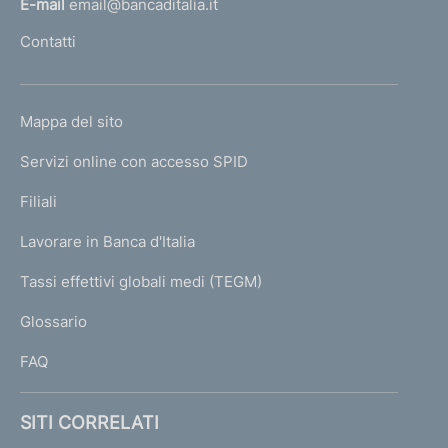
E-mail
email@bancaditalia.it
l
Contatti
'
h
o
L
Mappa del sito
m
I
e
Servizi online con accesso SPID
N
p
K
Filiali
a
U
g
Lavorare in Banca d'Italia
T
e
I
Tassi effettivi globali medi (TEGM)
)
L
Glossario
I
FAQ
SITI CORRELATI