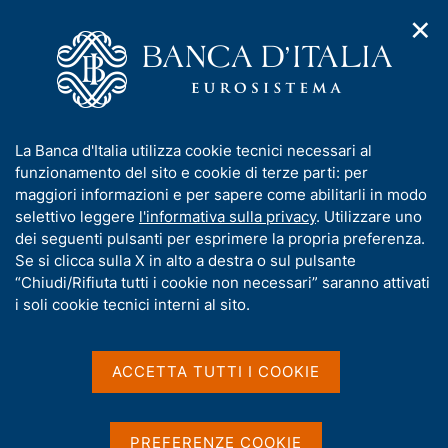
✕
H
A
o
C
p
m
e
r
e
r
i
p
c
Home
/
Media
/
Agenda
/
m
a
a
Sondaggio congiunturale sulle imprese industriali e dei servizi
e
g
n
I
La Banca d'Italia utilizza cookie tecnici necessari al
n
e
e
n
funzionamento del sito e cookie di terze parti: per
u
l
d
Sondaggio congiunturale
f
maggiori informazioni e per sapere come abilitarli in modo
i
s
o
selettivo leggere
l'informativa sulla privacy
. Utilizzare uno
sulle imprese industriali e
n
i
r
dei seguenti pulsanti per esprimere la propria preferenza.
a
t
dei servizi
m
Se si clicca sulla X in alto a destra o sul pulsante
v
o
i
a
“Chiudi/Rifiuta tutti i cookie non necessari” saranno attivati
g
t
i soli cookie tecnici interni al sito.
a
i
06 NOVEMBRE 2023
z
BANCA D'ITALIA - ROMA
v
i
a
o
ACCETTA TUTTI I COOKIE
n
s
e
Condividi
u
S
i
t
PREFERENZE COOKIE