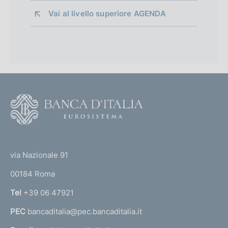
Vai al livello superiore 
AGENDA
F
o
o
(
t
t
e
via Nazionale 91
o
r
00184 Roma
r
n
Tel
+39 06 47921
a
PEC
bancaditalia@pec.bancaditalia.it
a
l