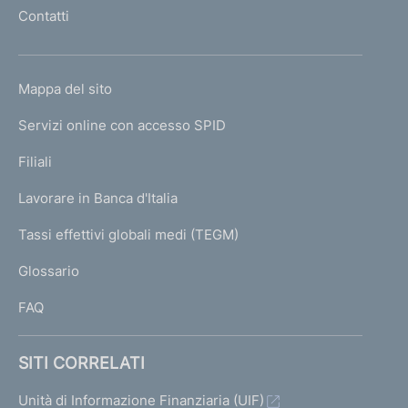
l
Contatti
'
h
o
L
Mappa del sito
m
I
e
Servizi online con accesso SPID
N
p
K
Filiali
a
U
g
Lavorare in Banca d'Italia
T
e
I
Tassi effettivi globali medi (TEGM)
)
L
Glossario
I
FAQ
SITI CORRELATI
Unità di Informazione Finanziaria (UIF)