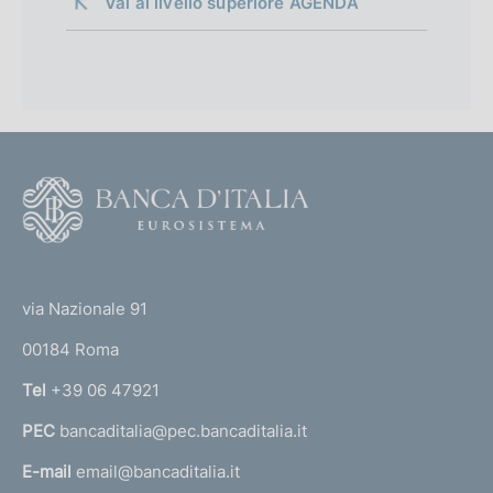
Vai al livello superiore 
AGENDA
F
o
o
(
t
t
e
via Nazionale 91
o
r
00184 Roma
r
n
Tel
+39 06 47921
a
PEC
bancaditalia@pec.bancaditalia.it
a
l
E-mail
email@bancaditalia.it