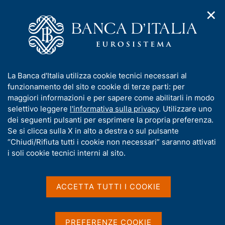
✕
H
A
o
C
p
m
e
r
e
r
i
p
c
Home
/
Media
/
Agenda
/
m
a
a
In viaggio con la Banca d'Italia a Cagliari
e
g
n
I
La Banca d'Italia utilizza cookie tecnici necessari al
n
e
e
n
funzionamento del sito e cookie di terze parti: per
u
l
d
In viaggio con la Banca
f
maggiori informazioni e per sapere come abilitarli in modo
i
s
o
selettivo leggere
l'informativa sulla privacy
. Utilizzare uno
d'Italia a Cagliari
n
i
r
dei seguenti pulsanti per esprimere la propria preferenza.
a
t
m
Se si clicca sulla X in alto a destra o sul pulsante
v
o
i
a
“Chiudi/Rifiuta tutti i cookie non necessari” saranno attivati
17 OTTOBRE 2023 - 18 OTTOBRE 2023
g
t
i soli cookie tecnici interni al sito.
CAGLIARI
a
i
z
v
i
a
o
ACCETTA TUTTI I COOKIE
Condividi
S
n
s
t
e
u
a
i
PREFERENZE COOKIE
m