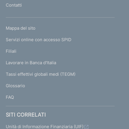
l
Contatti
'
h
o
L
Mappa del sito
m
I
e
Servizi online con accesso SPID
N
p
K
Filiali
a
U
g
Lavorare in Banca d'Italia
T
e
I
Tassi effettivi globali medi (TEGM)
)
L
Glossario
I
FAQ
SITI CORRELATI
Unità di Informazione Finanziaria (UIF)