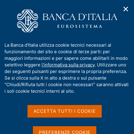
✕
H
A
o
C
p
m
e
r
e
r
i
p
c
Home
/
Media
/
Agenda
/
m
a
a
In Viaggio con la Banca d'Italia - Torino
e
g
n
I
La Banca d'Italia utilizza cookie tecnici necessari al
n
e
e
n
funzionamento del sito e cookie di terze parti: per
u
l
d
In Viaggio con la Banca
f
maggiori informazioni e per sapere come abilitarli in modo
i
s
o
selettivo leggere
l'informativa sulla privacy
. Utilizzare uno
d'Italia - Torino
n
i
r
dei seguenti pulsanti per esprimere la propria preferenza.
a
t
m
Se si clicca sulla X in alto a destra o sul pulsante
v
o
i
a
“Chiudi/Rifiuta tutti i cookie non necessari” saranno attivati
5 OTTOBRE 2023 - 6 OTTOBRE 2023
g
t
i soli cookie tecnici interni al sito.
BANCA D'ITALIA - TORINO
a
i
z
v
i
a
o
ACCETTA TUTTI I COOKIE
Condividi
S
n
s
t
e
u
a
i
PREFERENZE COOKIE
m