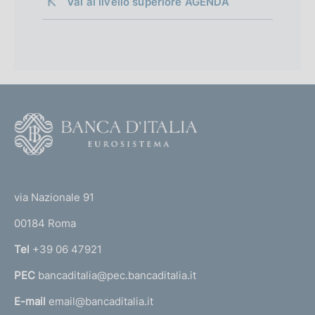
Vai al livello superiore 
AGENDA
F
o
o
(
t
t
e
via Nazionale 91
o
r
00184 Roma
r
n
Tel
+39 06 47921
a
PEC
bancaditalia@pec.bancaditalia.it
a
l
E-mail
email@bancaditalia.it