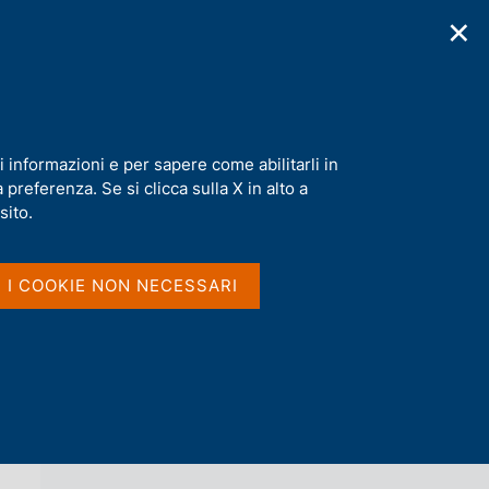
✕
cazioni
Statistiche
Media
|
IT
C
e
r
c
a
i informazioni e per sapere come abilitarli in
n
preferenza. Se si clicca sulla X in alto a
e
l
sito.
Vai al livello superiore 
AGENDA
s
i
t
I I COOKIE NON NECESSARI
o