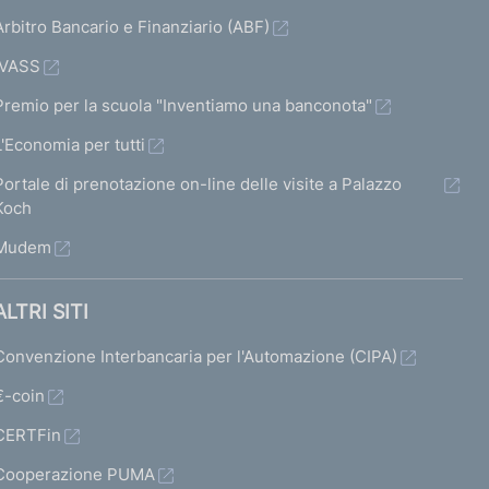
Arbitro Bancario e Finanziario (ABF)
IVASS
Premio per la scuola "Inventiamo una banconota"
L'Economia per tutti
Portale di prenotazione on-line delle visite a Palazzo
Koch
Mudem
ALTRI SITI
Convenzione Interbancaria per l'Automazione (CIPA)
€-coin
CERTFin
Cooperazione PUMA