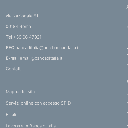
(
t
t
e
via Nazionale 91
o
r
00184 Roma
r
n
Tel
+39 06 47921
a
PEC
bancaditalia@pec.bancaditalia.it
a
l
E-mail
email@bancaditalia.it
l
Contatti
'
h
o
L
Mappa del sito
m
I
e
Servizi online con accesso SPID
N
p
K
Filiali
a
U
g
Lavorare in Banca d'Italia