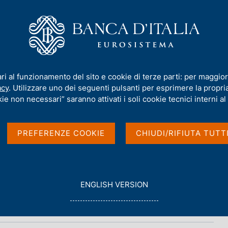
iamo
Compiti
Servizi al cittadino
Pubbli
ari al funzionamento del sito e cookie di terze parti: per maggior
acy
. Utilizzare uno dei seguenti pulsanti per esprimere la propria 
e nazionali
ie non necessari” saranno attivati i soli cookie tecnici interni al 
PREFERENZE COOKIE
CHIUDI/RIFIUTA TUTT
G
ENGLISH VERSION
O
T
O