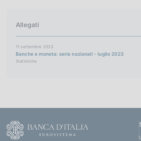
p
c
a
o
l
o
a
k
Allegati
p
i
a
e
g
i
:
11 settembre 2023
n
Banche e moneta: serie nazionali - luglio 2023
a
Statistiche
F
o
o