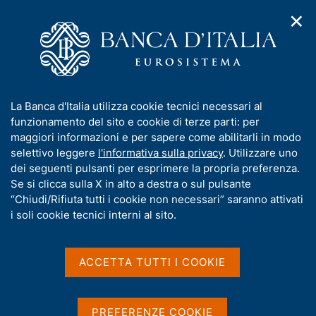
✕
H
A
o
C
p
m
e
r
e
r
i
p
c
Home
/
Media
/
Agenda
/
L'economia italiana in breve
m
a
a
e
g
n
I
La Banca d'Italia utilizza cookie tecnici necessari al
n
e
e
L'economia italiana in
n
funzionamento del sito e cookie di terze parti: per
u
l
d
f
maggiori informazioni e per sapere come abilitarli in modo
breve
i
s
o
selettivo leggere
l'informativa sulla privacy
. Utilizzare uno
n
i
r
dei seguenti pulsanti per esprimere la propria preferenza.
a
t
m
Se si clicca sulla X in alto a destra o sul pulsante
v
o
12 APRILE 2023
i
a
“Chiudi/Rifiuta tutti i cookie non necessari” saranno attivati
BANCA D'ITALIA - ROMA
g
t
i soli cookie tecnici interni al sito.
a
i
z
v
i
Condividi
S
a
o
ACCETTA TUTTI I COOKIE
t
n
s
a
e
u
m
i
PREFERENZE COOKIE
p