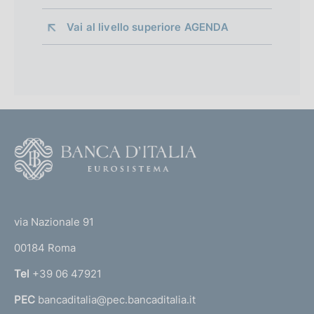
Vai al livello superiore 
AGENDA
F
o
o
(
t
t
e
via Nazionale 91
o
r
00184 Roma
r
n
Tel
+39 06 47921
a
PEC
bancaditalia@pec.bancaditalia.it
a