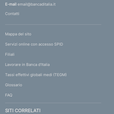
l
E-mail
email@bancaditalia.it
l
Contatti
'
h
o
L
Mappa del sito
m
I
e
Servizi online con accesso SPID
N
p
K
Filiali
a
U
g
Lavorare in Banca d'Italia
T
e
I
Tassi effettivi globali medi (TEGM)
)
L
Glossario
I
FAQ
SITI CORRELATI