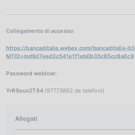
t
c
a
o
m
o
p
k
a
i
l
Collegamento di accesso:
e
a
p
:
https://bancaditalia.webex.com/bancaditalia-it/
a
g
MTID=md9d7eed3c541e1f1eb0b35c85cc8a6c9
i
n
a
Password webinar:
YrRSeux2T84
(97773892 da telefoni)
Allegati