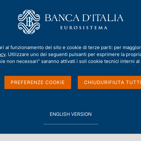
iamo
Compiti
Servizi al cittadino
Pubbli
a clientela bancaria e finanziaria
ari al funzionamento del sito e cookie di terze parti: per maggior
acy
. Utilizzare uno dei seguenti pulsanti per esprimere la propria 
a individuale per la
ie non necessari” saranno attivati i soli cookie tecnici interni al 
inanziaria
PREFERENZE COOKIE
CHIUDI/RIFIUTA TUTT
G
ENGLISH VERSION
O
T
O