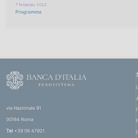
7 febbraio 2023
Programma
F
o
o
(
t
t
e
via Nazionale 91
o
r
00184 Roma
r
n
Tel
+39 06 47921
a