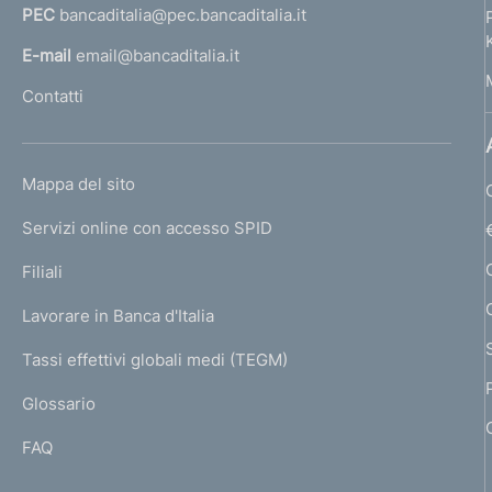
PEC
bancaditalia@pec.bancaditalia.it
a
l
E-mail
email@bancaditalia.it
l
Contatti
'
h
o
L
Mappa del sito
m
I
e
Servizi online con accesso SPID
N
p
K
Filiali
a
U
g
Lavorare in Banca d'Italia
T
e
I
Tassi effettivi globali medi (TEGM)
)
L
Glossario
I
FAQ