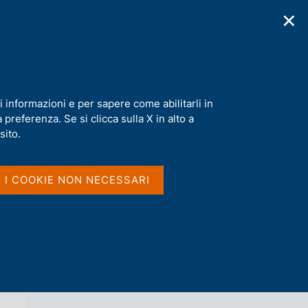
✕
cazioni
Statistiche
Media
|
IT
C
e
r
c
a
i informazioni e per sapere come abilitarli in
n
preferenza. Se si clicca sulla X in alto a
e
l
sito.
Vai al livello superiore 
AGENDA
s
i
t
I I COOKIE NON NECESSARI
o