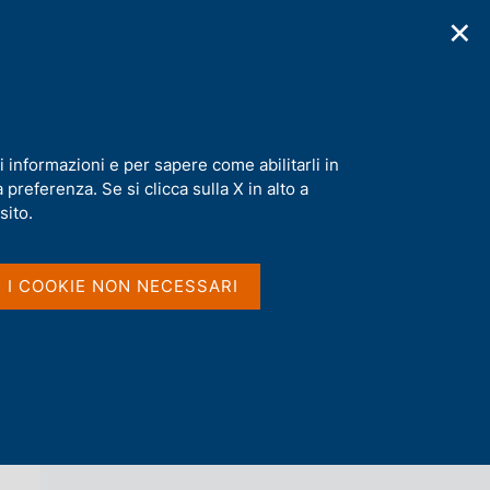
✕
cazioni
Statistiche
Media
|
IT
C
e
r
c
a
i informazioni e per sapere come abilitarli in
n
preferenza. Se si clicca sulla X in alto a
e
l
sito.
Vai al livello superiore 
AGENDA
s
i
t
I I COOKIE NON NECESSARI
o