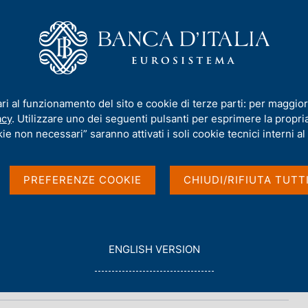
iamo
Compiti
Servizi al cittadino
Pubbli
ari al funzionamento del sito e cookie di terze parti: per maggior
acy
. Utilizzare uno dei seguenti pulsanti per esprimere la propria 
bisogno e debito
ie non necessari” saranno attivati i soli cookie tecnici interni al 
PREFERENZE COOKIE
CHIUDI/RIFIUTA TUTT
G
ENGLISH VERSION
O
T
O