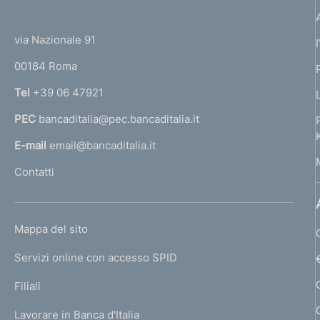
(
t
t
e
via Nazionale 91
o
r
00184 Roma
r
n
Tel
+39 06 47921
a
PEC
bancaditalia@pec.bancaditalia.it
a
l
E-mail
email@bancaditalia.it
l
Contatti
'
h
o
L
Mappa del sito
m
I
e
Servizi online con accesso SPID
N
p
K
Filiali
a
U
g
Lavorare in Banca d'Italia