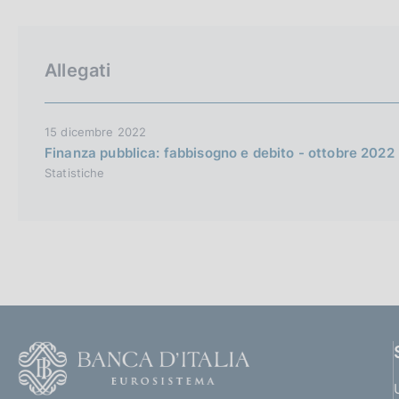
p
c
a
o
l
o
a
k
Allegati
p
i
a
e
g
i
:
15 dicembre 2022
n
Finanza pubblica: fabbisogno e debito - ottobre 2022
a
Statistiche
F
o
o