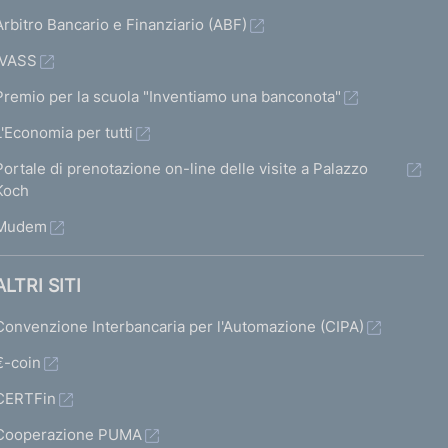
Arbitro Bancario e Finanziario (ABF)
IVASS
Premio per la scuola "Inventiamo una banconota"
L'Economia per tutti
Portale di prenotazione on-line delle visite a Palazzo
Koch
Mudem
ALTRI SITI
Convenzione Interbancaria per l'Automazione (CIPA)
€-coin
CERTFin
Cooperazione PUMA