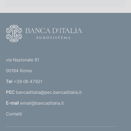
F
o
o
(
t
t
e
via Nazionale 91
o
r
00184 Roma
r
n
Tel
+39 06 47921
a
PEC
bancaditalia@pec.bancaditalia.it
a
l
E-mail
email@bancaditalia.it
l
Contatti
'
h