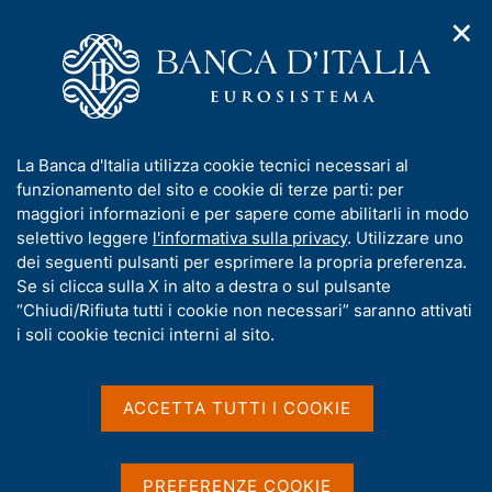
✕
H
A
o
C
p
m
e
r
e
r
i
p
c
Home
/
Media
/
Agenda
/
m
a
a
La Banca d'Italia per l'innovazione finanziaria: Milano Hub alla
e
g
n
seconda call for proposals
I
La Banca d'Italia utilizza cookie tecnici necessari al
n
e
e
n
funzionamento del sito e cookie di terze parti: per
u
l
d
f
maggiori informazioni e per sapere come abilitarli in modo
i
s
La Banca d'Italia per
o
selettivo leggere
l'informativa sulla privacy
. Utilizzare uno
n
i
r
dei seguenti pulsanti per esprimere la propria preferenza.
a
l'innovazione finanziaria:
t
m
Se si clicca sulla X in alto a destra o sul pulsante
v
o
Milano Hub alla seconda
i
a
“Chiudi/Rifiuta tutti i cookie non necessari” saranno attivati
g
t
i soli cookie tecnici interni al sito.
call for proposals
a
i
z
v
i
a
o
ACCETTA TUTTI I COOKIE
25 NOVEMBRE 2022
n
s
SALONE DEI PAGAMENTI - CENTRO MICO MILANO
e
u
i
PREFERENZE COOKIE