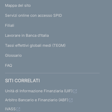
o
L
Mappa del sito
m
I
e
Servizi online con accesso SPID
N
p
K
Filiali
a
U
g
Lavorare in Banca d'Italia
T
e
I
Tassi effettivi globali medi (TEGM)
)
L
Glossario
I
FAQ
SITI CORRELATI
Unità di Informazione Finanziaria (UIF)
Arbitro Bancario e Finanziario (ABF)
IVASS