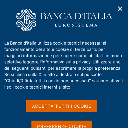
✕
H
A
o
C
p
m
e
r
e
r
i
p
c
Home
/
Media
/
Agenda
/
m
a
a
Intervento del Governatore Visco alla presentazione del volume
e
g
n
"Storia della Banca d'Italia"
I
La Banca d'Italia utilizza cookie tecnici necessari al
n
e
e
n
funzionamento del sito e cookie di terze parti: per
u
l
d
f
maggiori informazioni e per sapere come abilitarli in modo
i
s
Intervento del Governatore
o
selettivo leggere
l'informativa sulla privacy
. Utilizzare uno
n
i
r
dei seguenti pulsanti per esprimere la propria preferenza.
a
Visco alla presentazione
t
m
Se si clicca sulla X in alto a destra o sul pulsante
v
o
del volume "Storia della
i
a
“Chiudi/Rifiuta tutti i cookie non necessari” saranno attivati
g
t
i soli cookie tecnici interni al sito.
Banca d'Italia"
a
i
z
v
i
a
o
ACCETTA TUTTI I COOKIE
18 OTTOBRE 2022
n
s
ROMA, PALAZZO KOCH
e
u
i
PREFERENZE COOKIE