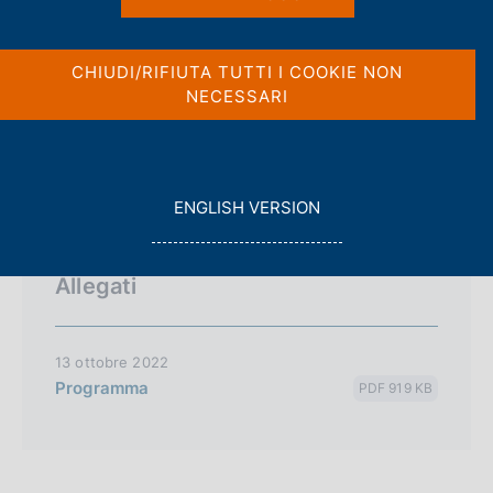
c
Condividi
S
o
t
o
a
CHIUDI/RIFIUTA TUTTI I COOKIE NON
k
m
NECESSARI
i
p
e
a
:
Intervento introduttivo del Governatore Ignazio
l
a
Visco.
p
G
ENGLISH VERSION
a
O
g
T
i
O
Allegati
n
a
13 ottobre 2022
Programma
PDF 919 KB