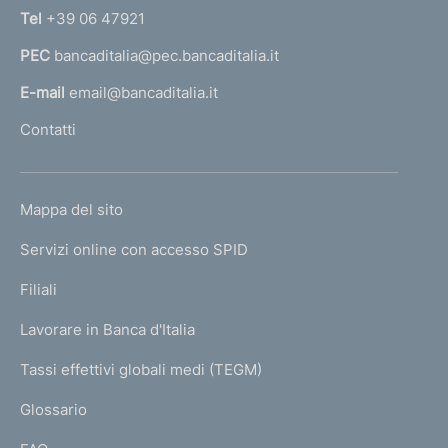
n
Tel
+39 06 47921
a
PEC
bancaditalia@pec.bancaditalia.it
a
l
E-mail
email@bancaditalia.it
l
Contatti
'
h
o
L
Mappa del sito
m
I
e
Servizi online con accesso SPID
N
p
K
Filiali
a
U
g
Lavorare in Banca d'Italia
T
e
I
Tassi effettivi globali medi (TEGM)
)
L
Glossario
I