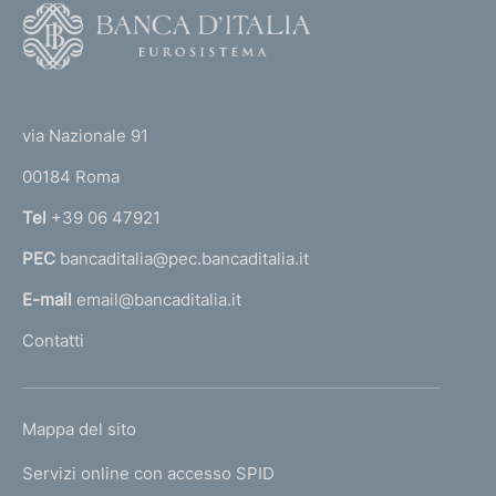
F
o
o
(
t
t
e
via Nazionale 91
o
r
00184 Roma
r
n
Tel
+39 06 47921
a
PEC
bancaditalia@pec.bancaditalia.it
a
l
E-mail
email@bancaditalia.it
l
Contatti
'
h
o
L
Mappa del sito
m
I
e
Servizi online con accesso SPID
N
p