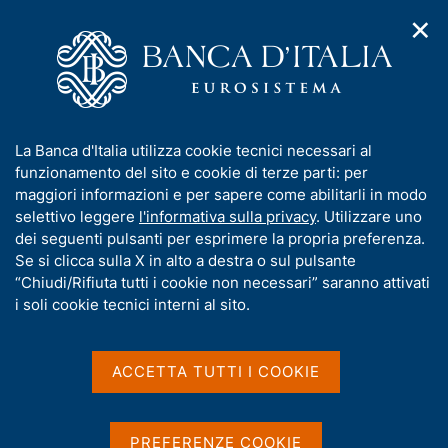
✕
H
A
o
C
p
m
e
r
e
r
i
p
c
Home
/
Media
/
Agenda
/
m
a
a
Il rinnovamento della tesoreria e dei sistemi di contabilità e di
e
g
n
controllo dello Stato
I
La Banca d'Italia utilizza cookie tecnici necessari al
n
e
e
n
funzionamento del sito e cookie di terze parti: per
u
l
d
f
maggiori informazioni e per sapere come abilitarli in modo
i
s
Il rinnovamento della
o
selettivo leggere
l'informativa sulla privacy
. Utilizzare uno
n
i
r
dei seguenti pulsanti per esprimere la propria preferenza.
a
tesoreria e dei sistemi di
t
m
Se si clicca sulla X in alto a destra o sul pulsante
v
o
contabilità e di controllo
i
a
“Chiudi/Rifiuta tutti i cookie non necessari” saranno attivati
g
t
i soli cookie tecnici interni al sito.
dello Stato
a
i
z
v
i
a
o
ACCETTA TUTTI I COOKIE
28 SETTEMBRE 2022
n
s
BANCA D'ITALIA - ROMA - CENTRO CONGRESSI GUIDO
e
u
CARLI (EVENTO IN MODALITÀ IBRIDA)
i
PREFERENZE COOKIE