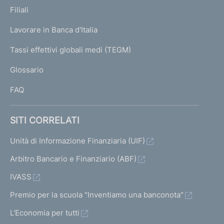
K
Filiali
a
U
g
Lavorare in Banca d'Italia
T
e
I
Tassi effettivi globali medi (TEGM)
)
L
Glossario
I
FAQ
SITI CORRELATI
Unità di Informazione Finanziaria (UIF)
Arbitro Bancario e Finanziario (ABF)
IVASS
Premio per la scuola "Inventiamo una banconota"
L'Economia per tutti