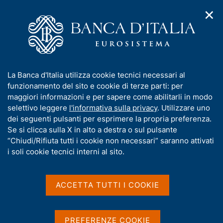
✕
H
A
o
C
p
m
e
r
e
r
i
p
c
Home
/
Media
/
Agenda
/
m
a
a
Alessandra Perrazzelli al convegno "Le crisi bancarie:
e
g
n
esperienza italiana e regolamentazione europea"
I
La Banca d'Italia utilizza cookie tecnici necessari al
n
e
e
n
funzionamento del sito e cookie di terze parti: per
u
l
d
f
maggiori informazioni e per sapere come abilitarli in modo
i
s
Alessandra Perrazzelli al
o
selettivo leggere
l'informativa sulla privacy
. Utilizzare uno
n
i
r
dei seguenti pulsanti per esprimere la propria preferenza.
a
convegno "Le crisi
t
m
Se si clicca sulla X in alto a destra o sul pulsante
v
o
bancarie: esperienza
i
a
“Chiudi/Rifiuta tutti i cookie non necessari” saranno attivati
g
t
i soli cookie tecnici interni al sito.
italiana e
a
i
z
regolamentazione europea"
v
i
a
o
ACCETTA TUTTI I COOKIE
n
s
e
u
06 GIUGNO 2022
ORGANIZZATO DELL'UNIVERSITÀ DI GENOVA - PALAZZO
i
PREFERENZE COOKIE