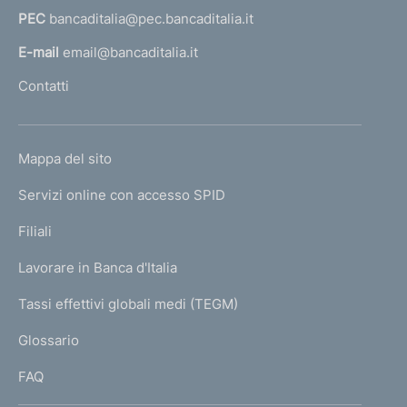
a
PEC
bancaditalia@pec.bancaditalia.it
a
l
E-mail
email@bancaditalia.it
l
Contatti
'
h
o
L
Mappa del sito
m
I
e
Servizi online con accesso SPID
N
p
K
Filiali
a
U
g
Lavorare in Banca d'Italia
T
e
I
Tassi effettivi globali medi (TEGM)
)
L
Glossario
I
FAQ