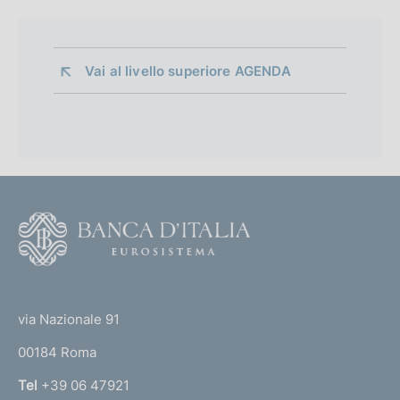
Vai al livello superiore 
AGENDA
F
o
o
(
t
t
e
via Nazionale 91
o
r
00184 Roma
r
n
Tel
+39 06 47921