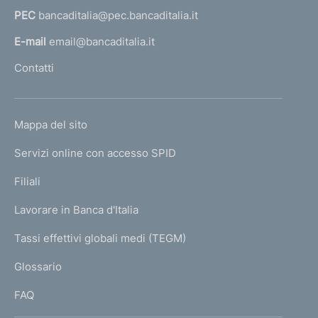
a
PEC
bancaditalia@pec.bancaditalia.it
a
l
E-mail
email@bancaditalia.it
l
Contatti
'
h
o
L
Mappa del sito
m
I
e
Servizi online con accesso SPID
N
p
K
Filiali
a
U
g
Lavorare in Banca d'Italia
T
e
I
Tassi effettivi globali medi (TEGM)
)
L
Glossario
I
FAQ