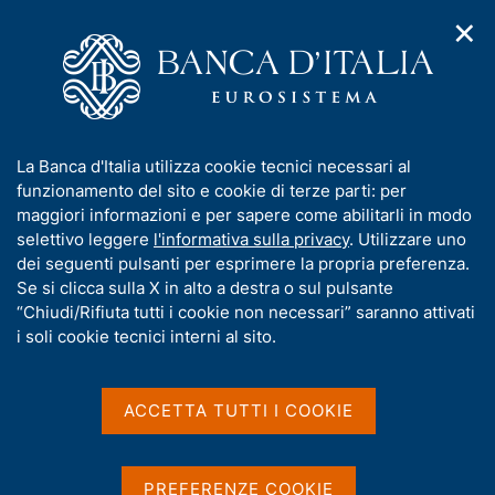
✕
H
A
o
C
p
m
e
r
e
r
i
p
c
Home
/
Media
/
Agenda
/
m
a
a
Governatore Ignazio Visco alla conferenza "The ECB and Its
e
g
n
Watchers XXII"
I
La Banca d'Italia utilizza cookie tecnici necessari al
n
e
e
n
funzionamento del sito e cookie di terze parti: per
u
l
d
f
maggiori informazioni e per sapere come abilitarli in modo
i
s
Governatore Ignazio Visco
o
selettivo leggere
l'informativa sulla privacy
. Utilizzare uno
n
i
r
dei seguenti pulsanti per esprimere la propria preferenza.
a
alla conferenza "The ECB
t
m
Se si clicca sulla X in alto a destra o sul pulsante
v
o
and Its Watchers XXII"
i
a
“Chiudi/Rifiuta tutti i cookie non necessari” saranno attivati
g
t
i soli cookie tecnici interni al sito.
a
i
z
v
17 MARZO 2022
i
INSTITUTE FOR MONETARY AND FINANCIAL STABILITY -
a
o
ACCETTA TUTTI I COOKIE
UNIVERSITÀ GOETHE DI FRANCOFORTE - FRANCOFORTE
n
s
e
u
i
PREFERENZE COOKIE
Condividi