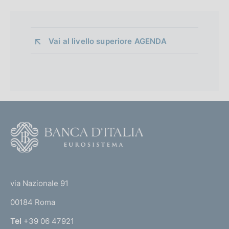
Vai al livello superiore 
AGENDA
F
o
o
(
t
t
e
via Nazionale 91
o
r
00184 Roma
r
n
Tel
+39 06 47921