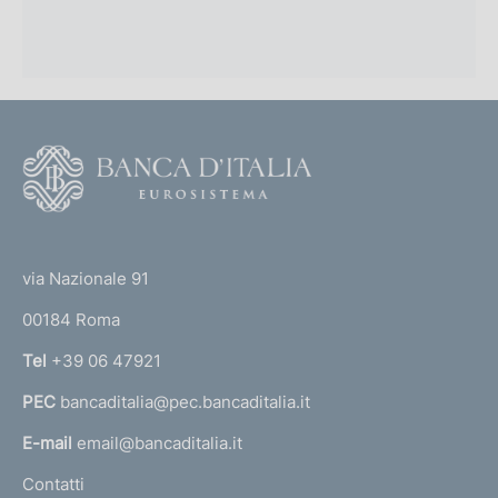
F
o
o
(
t
t
e
via Nazionale 91
o
r
00184 Roma
r
n
Tel
+39 06 47921
a
PEC
bancaditalia@pec.bancaditalia.it
a
l
E-mail
email@bancaditalia.it
l
Contatti
'