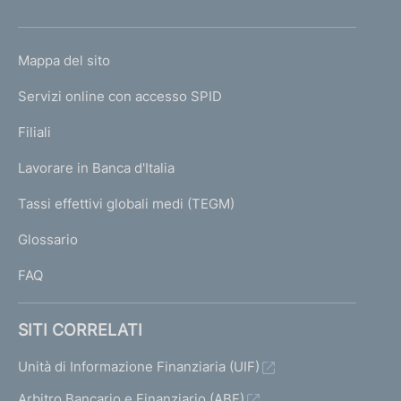
h
o
L
Mappa del sito
m
I
e
Servizi online con accesso SPID
N
p
K
Filiali
a
U
g
Lavorare in Banca d'Italia
T
e
I
Tassi effettivi globali medi (TEGM)
)
L
Glossario
I
FAQ
SITI CORRELATI
Unità di Informazione Finanziaria (UIF)
Arbitro Bancario e Finanziario (ABF)