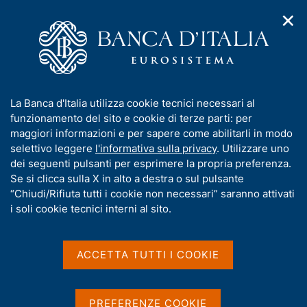
✕
H
A
o
C
p
m
e
r
e
r
i
p
c
Home
/
Media
/
Agenda
/
Banche e moneta: serie nazionali
m
a
a
e
g
n
I
La Banca d'Italia utilizza cookie tecnici necessari al
n
e
e
Banche e moneta: serie
n
funzionamento del sito e cookie di terze parti: per
u
l
d
f
maggiori informazioni e per sapere come abilitarli in modo
nazionali
i
s
o
selettivo leggere
l'informativa sulla privacy
. Utilizzare uno
n
i
r
dei seguenti pulsanti per esprimere la propria preferenza.
a
t
m
Se si clicca sulla X in alto a destra o sul pulsante
v
o
12 GENNAIO 2022
i
a
“Chiudi/Rifiuta tutti i cookie non necessari” saranno attivati
BANCA D'ITALIA - ROMA
g
t
i soli cookie tecnici interni al sito.
a
i
z
v
i
Condividi
S
a
o
ACCETTA TUTTI I COOKIE
t
n
s
a
e
u
m
i
PREFERENZE COOKIE
p