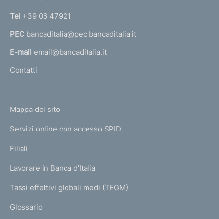
n
Tel
+39 06 47921
a
PEC
bancaditalia@pec.bancaditalia.it
a
l
E-mail
email@bancaditalia.it
l
Contatti
'
h
o
L
Mappa del sito
m
I
e
Servizi online con accesso SPID
N
p
K
Filiali
a
U
g
Lavorare in Banca d'Italia
T
e
I
Tassi effettivi globali medi (TEGM)
)
L
Glossario
I