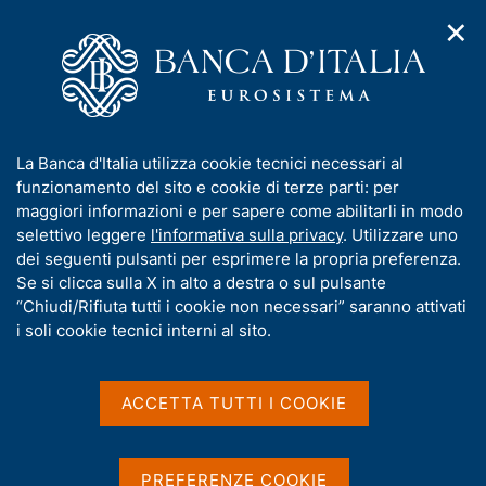
✕
H
A
o
C
p
m
e
r
e
r
i
p
c
Home
/
Media
/
Agenda
/
m
a
a
Banche e istituzioni finanziarie: finanziamenti e raccolta per
e
g
n
settori e territori
I
La Banca d'Italia utilizza cookie tecnici necessari al
n
e
e
n
funzionamento del sito e cookie di terze parti: per
u
l
d
f
maggiori informazioni e per sapere come abilitarli in modo
i
s
Banche e istituzioni
o
selettivo leggere
l'informativa sulla privacy
. Utilizzare uno
n
i
r
dei seguenti pulsanti per esprimere la propria preferenza.
a
finanziarie: finanziamenti
t
m
Se si clicca sulla X in alto a destra o sul pulsante
v
o
e raccolta per settori e
i
a
“Chiudi/Rifiuta tutti i cookie non necessari” saranno attivati
g
t
i soli cookie tecnici interni al sito.
territori
a
i
z
v
i
a
o
ACCETTA TUTTI I COOKIE
31 DICEMBRE 2019
n
s
BANCA D'ITALIA - ROMA
e
u
i
PREFERENZE COOKIE