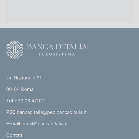
F
o
o
(
t
t
e
via Nazionale 91
o
r
00184 Roma
r
n
Tel
+39 06 47921
a
PEC
bancaditalia@pec.bancaditalia.it
a
l
E-mail
email@bancaditalia.it
l
Contatti
'