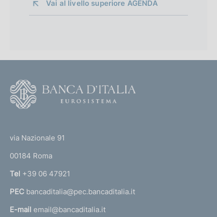
Vai al livello superiore 
AGENDA
F
o
o
(
t
t
e
via Nazionale 91
o
r
00184 Roma
r
n
Tel
+39 06 47921
a
PEC
bancaditalia@pec.bancaditalia.it
a
l
E-mail
email@bancaditalia.it