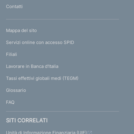
l
Contatti
'
h
o
L
Mappa del sito
m
I
e
Servizi online con accesso SPID
N
p
K
Filiali
a
U
g
Lavorare in Banca d'Italia
T
e
I
Tassi effettivi globali medi (TEGM)
)
L
Glossario
I
FAQ
SITI CORRELATI
Unità di Informazione Finanziaria (UIF)