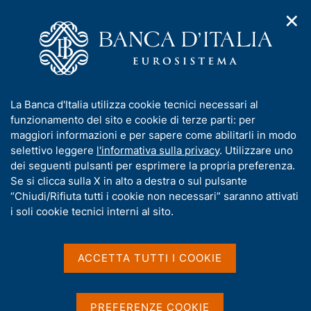
✕
H
A
o
C
p
m
e
r
e
r
i
p
c
Home
/
Media
/
Agenda
/
m
a
a
Statistiche di finanza pubblica nei paesi dell'Unione europea
e
g
n
I
La Banca d'Italia utilizza cookie tecnici necessari al
n
e
e
n
funzionamento del sito e cookie di terze parti: per
u
l
d
Statistiche di finanza
f
maggiori informazioni e per sapere come abilitarli in modo
i
s
o
selettivo leggere
l'informativa sulla privacy
. Utilizzare uno
pubblica nei paesi
n
i
r
dei seguenti pulsanti per esprimere la propria preferenza.
a
t
dell'Unione europea
m
Se si clicca sulla X in alto a destra o sul pulsante
v
o
i
a
“Chiudi/Rifiuta tutti i cookie non necessari” saranno attivati
g
t
i soli cookie tecnici interni al sito.
a
i
28 GIUGNO 2018
z
BANCA D'ITALIA - ROMA
v
i
a
o
ACCETTA TUTTI I COOKIE
n
s
e
Condividi
u
S
i
t
PREFERENZE COOKIE