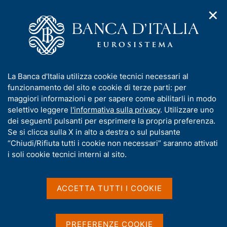
✕
H
A
o
C
p
m
e
r
e
r
i
p
c
Home
/
Media
/
Agenda
/
Turismo internazionale dell'Italia
m
a
a
e
g
n
I
La Banca d'Italia utilizza cookie tecnici necessari al
n
e
e
Turismo internazionale
n
funzionamento del sito e cookie di terze parti: per
u
l
d
f
maggiori informazioni e per sapere come abilitarli in modo
dell'Italia
i
s
o
selettivo leggere
l'informativa sulla privacy
. Utilizzare uno
n
i
r
dei seguenti pulsanti per esprimere la propria preferenza.
a
t
m
Se si clicca sulla X in alto a destra o sul pulsante
v
o
12 GIUGNO 2018
i
a
“Chiudi/Rifiuta tutti i cookie non necessari” saranno attivati
BANCA D'ITALIA - ROMA
g
t
i soli cookie tecnici interni al sito.
a
i
z
v
i
Condividi
S
a
o
ACCETTA TUTTI I COOKIE
t
n
s
a
e
u
m
i
PREFERENZE COOKIE
p