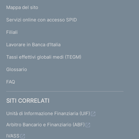
o
L
Mappa del sito
m
I
e
Servizi online con accesso SPID
N
p
K
Filiali
a
U
g
Lavorare in Banca d'Italia
T
e
I
Tassi effettivi globali medi (TEGM)
)
L
Glossario
I
FAQ
SITI CORRELATI
Unità di Informazione Finanziaria (UIF)
Arbitro Bancario e Finanziario (ABF)
IVASS