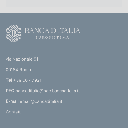
F
o
o
(
t
t
e
via Nazionale 91
o
r
00184 Roma
r
n
Tel
+39 06 47921
a
PEC
bancaditalia@pec.bancaditalia.it
a
l
E-mail
email@bancaditalia.it
l
Contatti
'
h