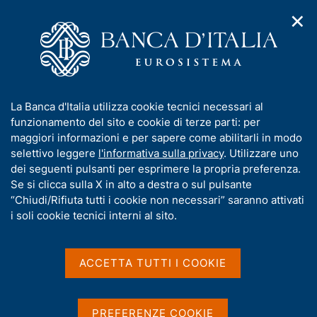
✕
H
A
o
C
p
m
e
r
e
r
i
p
c
Home
/
Media
/
Agenda
/
L'economia italiana in breve
m
a
a
e
g
n
I
La Banca d'Italia utilizza cookie tecnici necessari al
n
e
e
L'economia italiana in
n
funzionamento del sito e cookie di terze parti: per
u
l
d
f
maggiori informazioni e per sapere come abilitarli in modo
breve
i
s
o
selettivo leggere
l'informativa sulla privacy
. Utilizzare uno
n
i
r
dei seguenti pulsanti per esprimere la propria preferenza.
a
t
m
Se si clicca sulla X in alto a destra o sul pulsante
v
o
12 DICEMBRE 2017
i
a
“Chiudi/Rifiuta tutti i cookie non necessari” saranno attivati
BANCA D'ITALIA - ROMA
g
t
i soli cookie tecnici interni al sito.
a
i
z
v
i
Condividi
S
a
o
ACCETTA TUTTI I COOKIE
t
n
s
a
e
u
m
i
PREFERENZE COOKIE
p