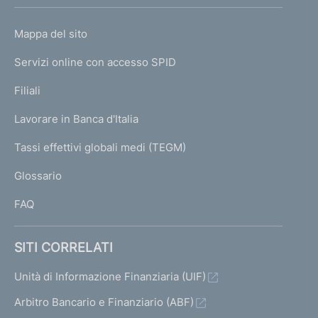
h
o
L
Mappa del sito
m
I
e
Servizi online con accesso SPID
N
p
K
Filiali
a
U
g
Lavorare in Banca d'Italia
T
e
I
Tassi effettivi globali medi (TEGM)
)
L
Glossario
I
FAQ
SITI CORRELATI
Unità di Informazione Finanziaria (UIF)
Arbitro Bancario e Finanziario (ABF)