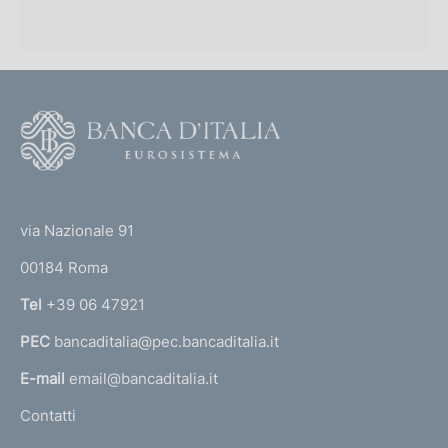
F
o
o
(
t
t
e
via Nazionale 91
o
r
00184 Roma
r
n
Tel
+39 06 47921
a
PEC
bancaditalia@pec.bancaditalia.it
a
l
E-mail
email@bancaditalia.it
l
Contatti
'