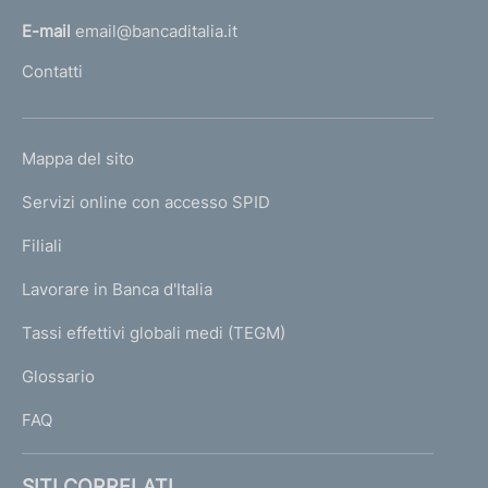
l
E-mail
email@bancaditalia.it
l
Contatti
'
h
o
L
Mappa del sito
m
I
e
Servizi online con accesso SPID
N
p
K
Filiali
a
U
g
Lavorare in Banca d'Italia
T
e
I
Tassi effettivi globali medi (TEGM)
)
L
Glossario
I
FAQ
SITI CORRELATI