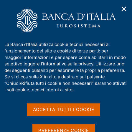
✕
H
A
o
C
p
m
e
r
e
r
i
p
c
Home
/
Media
/
Agenda
/
m
a
a
Bilancia dei pagamenti e posizione patrimoniale sull'estero
e
g
n
I
La Banca d'Italia utilizza cookie tecnici necessari al
n
e
e
n
funzionamento del sito e cookie di terze parti: per
u
l
d
Bilancia dei pagamenti e
f
maggiori informazioni e per sapere come abilitarli in modo
i
s
o
selettivo leggere
l'informativa sulla privacy
. Utilizzare uno
posizione patrimoniale
n
i
r
dei seguenti pulsanti per esprimere la propria preferenza.
a
t
sull'estero
m
Se si clicca sulla X in alto a destra o sul pulsante
v
o
i
a
“Chiudi/Rifiuta tutti i cookie non necessari” saranno attivati
g
t
i soli cookie tecnici interni al sito.
a
i
20 OTTOBRE 2017
z
BANCA D'ITALIA - ROMA
v
i
a
o
ACCETTA TUTTI I COOKIE
n
s
e
Condividi
u
S
i
t
PREFERENZE COOKIE