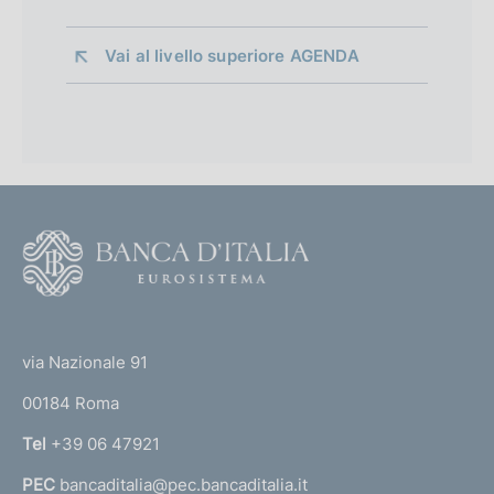
Vai al livello superiore 
AGENDA
F
o
o
(
t
t
e
via Nazionale 91
o
r
00184 Roma
r
n
Tel
+39 06 47921
a
PEC
bancaditalia@pec.bancaditalia.it
a