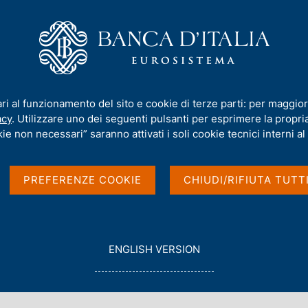
iamo
Compiti
Servizi al cittadino
Pubbli
 e crescita
ari al funzionamento del sito e cookie di terze parti: per maggior
acy
. Utilizzare uno dei seguenti pulsanti per esprimere la propria 
tive di inflazione e
ie non necessari” saranno attivati i soli cookie tecnici interni al 
PREFERENZE COOKIE
CHIUDI/RIFIUTA TUTT
G
ENGLISH VERSION
O
T
O