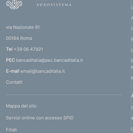
o
o
(
t
t
e
via Nazionale 91
o
r
00184 Roma
r
n
Tel
+39 06 47921
a
PEC
bancaditalia@pec.bancaditalia.it
a
l
E-mail
email@bancaditalia.it
l
Contatti
'
h
o
L
Mappa del sito
m
I
e
Servizi online con accesso SPID
N
p
K
Filiali
a