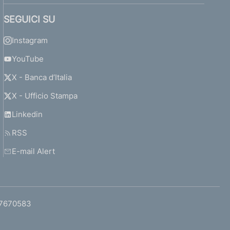
SEGUICI SU
Instagram
YouTube
X - Banca d’Italia
X - Ufficio Stampa
Linkedin
RSS
E-mail Alert
97670583