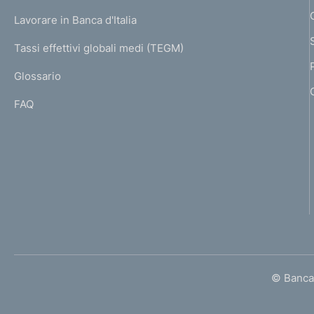
U
g
Lavorare in Banca d'Italia
T
e
I
Tassi effettivi globali medi (TEGM)
)
L
Glossario
I
FAQ
© Banca 