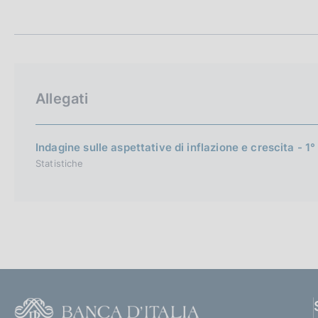
t
c
a
o
m
o
p
k
a
i
l
e
a
Allegati
p
:
a
g
i
Indagine sulle aspettative di inflazione e crescita - 1
n
Statistiche
a
F