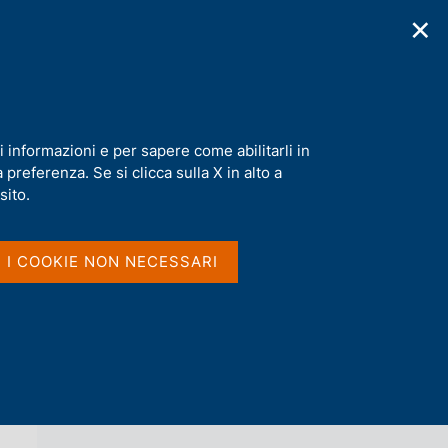
✕
cazioni
Statistiche
Media
|
IT
C
e
r
c
a
i informazioni e per sapere come abilitarli in
n
preferenza. Se si clicca sulla X in alto a
e
l
sito.
Vai al livello superiore 
AGENDA
s
i
t
I I COOKIE NON NECESSARI
o