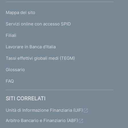
o
L
Mappa del sito
m
I
e
Servizi online con accesso SPID
N
p
K
Filiali
a
U
g
Lavorare in Banca d'Italia
T
e
I
Tassi effettivi globali medi (TEGM)
)
L
Glossario
I
FAQ
SITI CORRELATI
Unità di Informazione Finanziaria (UIF)
Arbitro Bancario e Finanziario (ABF)