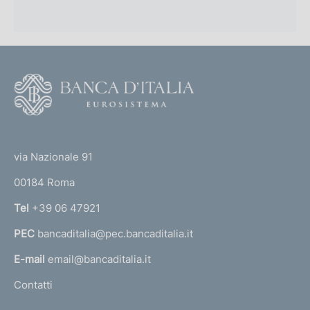
F
o
o
(
t
t
e
via Nazionale 91
o
r
00184 Roma
r
n
Tel
+39 06 47921
a
PEC
bancaditalia@pec.bancaditalia.it
a
l
E-mail
email@bancaditalia.it
l
Contatti
'
h