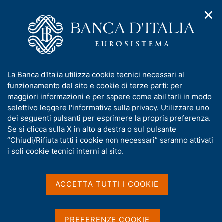
✕
H
A
o
C
p
m
e
r
e
r
i
p
c
Home
/
Media
/
Agenda
/
m
a
a
L'economia della Sicilia. Rapporto annuale sul 2014
e
g
n
I
La Banca d'Italia utilizza cookie tecnici necessari al
n
e
e
n
funzionamento del sito e cookie di terze parti: per
u
l
d
L'economia della Sicilia.
f
maggiori informazioni e per sapere come abilitarli in modo
i
s
o
selettivo leggere
l'informativa sulla privacy
. Utilizzare uno
Rapporto annuale sul 2014
n
i
r
dei seguenti pulsanti per esprimere la propria preferenza.
a
t
m
Se si clicca sulla X in alto a destra o sul pulsante
v
o
i
a
“Chiudi/Rifiuta tutti i cookie non necessari” saranno attivati
18 GIUGNO 2015
g
t
i soli cookie tecnici interni al sito.
PALERMO
a
i
z
v
i
a
o
ACCETTA TUTTI I COOKIE
Condividi
S
n
s
t
e
u
a
i
PREFERENZE COOKIE
m