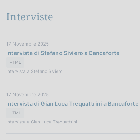
:
c
Interviste
a
z
i
o
n
D
17 Novembre 2025
e
a
Intervista di Stefano Siviero a Bancaforte
:
t
HTML
a
Intervista a Stefano Siviero
P
u
b
D
17 Novembre 2025
b
a
Intervista di Gian Luca Trequattrini a Bancaforte
l
t
i
HTML
a
c
Intervista a Gian Luca Trequattrini
P
a
u
z
b