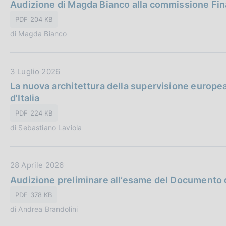
a
Audizione di Magda Bianco alla commissione Fin
c
t
o
PDF 204 KB
a
o
di Magda Bianco
P
k
i
u
e
b
D
3 Luglio 2026
:
b
a
La nuova architettura della supervisione europea 
l
t
d'Italia
i
a
c
PDF 224 KB
P
a
di Sebastiano Laviola
u
z
b
i
b
o
D
28 Aprile 2026
l
n
a
Audizione preliminare all’esame del Documento 
i
e
t
c
:
PDF 378 KB
a
a
di Andrea Brandolini
P
z
u