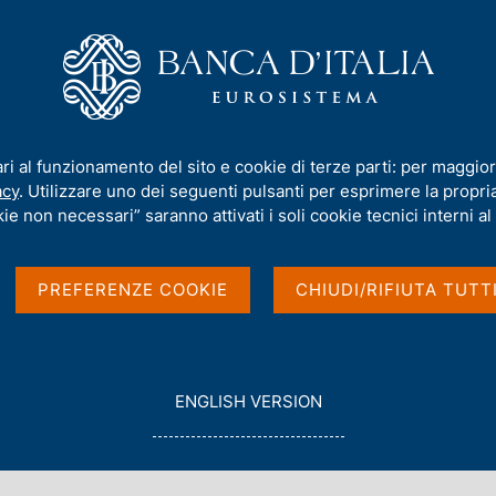
iamo
Compiti
Servizi al cittadino
Pubbli
ari al funzionamento del sito e cookie di terze parti: per maggior
acy
. Utilizzare uno dei seguenti pulsanti per esprimere la propria 
 di altro personale
ie non necessari” saranno attivati i soli cookie tecnici interni al 
PREFERENZE COOKIE
CHIUDI/RIFIUTA TUTT
G
ENGLISH VERSION
O
T
O