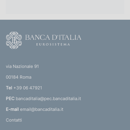
F
o
o
(
t
t
e
via Nazionale 91
o
r
00184 Roma
r
n
Tel
+39 06 47921
a
PEC
bancaditalia@pec.bancaditalia.it
a
l
E-mail
email@bancaditalia.it
l
Contatti
'