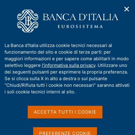
✕
H
A
o
C
p
m
e
r
e
r
i
p
c
Home
/
Media
/
Interviste
/
m
a
a
Dal sistema bancario prova di solidità
e
g
n
I
La Banca d'Italia utilizza cookie tecnici necessari al
n
e
e
n
funzionamento del sito e cookie di terze parti: per
u
l
d
Dal sistema bancario prova
f
maggiori informazioni e per sapere come abilitarli in modo
i
s
o
selettivo leggere
l'informativa sulla privacy
. Utilizzare uno
di solidità
n
i
r
dei seguenti pulsanti per esprimere la propria preferenza.
a
t
m
Se si clicca sulla X in alto a destra o sul pulsante
v
o
i
a
“Chiudi/Rifiuta tutti i cookie non necessari” saranno attivati
Intervista a Carmelo Barbagallo
g
t
i soli cookie tecnici interni al sito.
di Davide Colombo - Il Sole 24 Ore - 31 luglio 2016
a
i
z
v
i
a
o
ACCETTA TUTTI I COOKIE
Condividi
S
n
s
t
e
u
a
i
PREFERENZE COOKIE
m