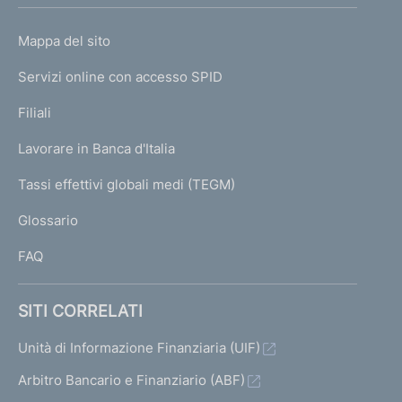
h
o
L
Mappa del sito
m
I
e
Servizi online con accesso SPID
N
p
K
Filiali
a
U
g
Lavorare in Banca d'Italia
T
e
I
Tassi effettivi globali medi (TEGM)
)
L
Glossario
I
FAQ
SITI CORRELATI
Unità di Informazione Finanziaria (UIF)
Arbitro Bancario e Finanziario (ABF)