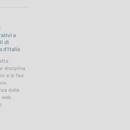
i
ativi e
i di
d'Italia
etta
e disciplina
vi e le fasi
box
za della
a web
o