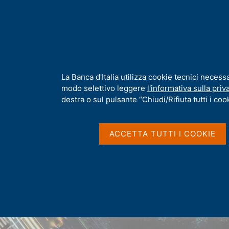
H
Chi s
o
m
e
p
Home
/
Sandbox regolamentare
a
g
I
La Banca d'Italia utilizza cookie tecnici necess
e
n
modo selettivo leggere
l'informativa sulla priv
f
destra o sul pulsante “Chiudi/Rifiuta tutti i cook
o
r
m
ACCETTA TUTTI I COOKIE
a
t
i
v
a
s
u
i