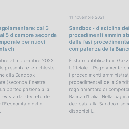
11 novembre 2021
egolamentare: dal 3
Sandbox - disciplina de
al 5 dicembre seconda
procedimenti amministr
emporale per nuovi
delle fasi procedimental
intech
competenza della Banca 
bre al 5 dicembre 2023
È stato pubblicato in Gazz
le presentare le richieste
Ufficiale il Regolamento ch
ne alla Sandbox
i procedimenti amministrati
re (seconda finestra
procedimentali della Sand
La partecipazione alla
regolamentare di competen
revista dal decreto del
Banca d'Italia. Nella pagin
ll'Economia e delle
dedicata alla Sandbox son
…
disponibili…