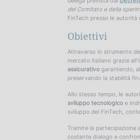
delega prevista dal
Decreto
v
o
del Comitato e della sper
e
FinTech presso le autorità d
r
s
Obiettivi
i
o
n
Attraverso lo strumento de
mercato italiano grazie all
assicurativo
garantendo, al 
preservando la stabilità fin
Allo stesso tempo, le auto
sviluppo tecnologico
e indi
sviluppo del FinTech, conten
Tramite la partecipazione 
costante dialogo e confron