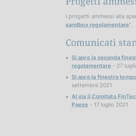
Progetti ammes
I progetti ammessi alla sp
sandbox regolamentare
".
Comunicati sta
Si apre la seconda fines
regolamentare
- 27 lugl
Si apre la finestra temp
settembre 2021
Al via il Comitato FinTec
Paese
- 17 luglio 2021