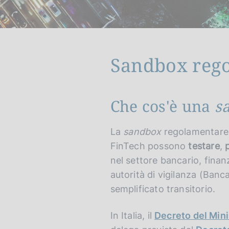
c
o
o
k
i
Sandbox reg
e
:
Che cos'è una
s
G
C
o
e
t
r
La
sandbox
regolamentare è
o
c
FinTech possono
testare
,
e
a
nel settore bancario, finan
n
n
autorità di vigilanza (Ban
g
e
l
l
semplificato transitorio.
i
s
s
i
In Italia, il
Decreto del Mini
h
t