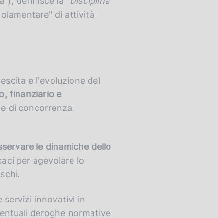
"), definisce la "
Disciplina
olamentare" di attività
rescita e l'evoluzione del
o, finanziario e
 e di concorrenza,
sservare le dinamiche dello
caci per agevolare lo
schi.
 servizi innovativi in
eventuali deroghe normative