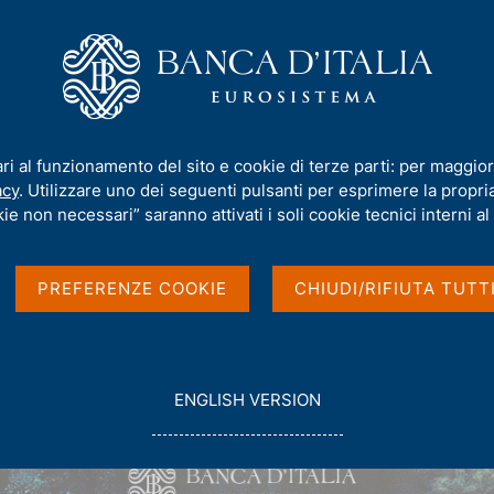
iamo
Compiti
Servizi al cittadino
Pubbli
ari al funzionamento del sito e cookie di terze parti: per maggior
acy
. Utilizzare uno dei seguenti pulsanti per esprimere la propria 
ie non necessari” saranno attivati i soli cookie tecnici interni al 
PREFERENZE COOKIE
CHIUDI/RIFIUTA TUTT
G
ENGLISH VERSION
O
T
O