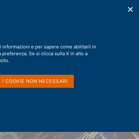
✕
cazioni
Statistiche
Media
|
IT
C
e
r
c
a
i informazioni e per sapere come abilitarli in
n
preferenza. Se si clicca sulla X in alto a
e
l
sito.
s
i
t
I I COOKIE NON NECESSARI
o