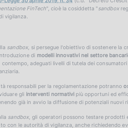
-Legge 30 aprile 2019, n. 34
(c.d. "Decreto Crescita
imentazione FinTech
", cioè la cosiddetta "
sandbox
reg
i vigilanza.
lla
sandbox
, si persegue l'obiettivo di sostenere la c
'introduzione di
modelli innovativi nel settore bancari
contempo, adeguati livelli di tutela dei consumatori
anziaria.
rità responsabili per la regolamentazione potranno
o
viduare gli
interventi normativi
più opportuni ed effi
endo già in avvio la diffusione di potenziali nuovi ri
alla
sandbox
, gli operatori possono testare prodotti e
to con le autorità di vigilanza, anche richiedendo 